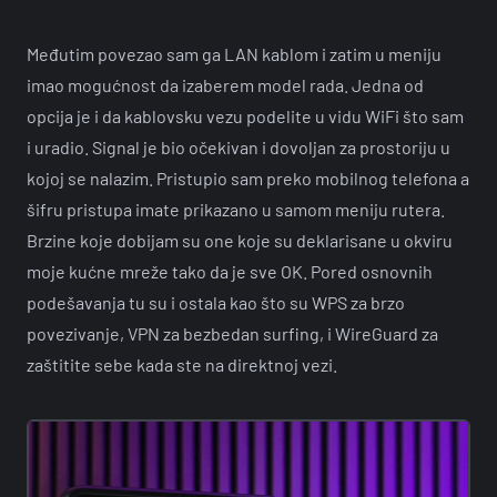
Međutim povezao sam ga LAN kablom i zatim u meniju
imao mogućnost da izaberem model rada. Jedna od
opcija je i da kablovsku vezu podelite u vidu WiFi što sam
i uradio. Signal je bio očekivan i dovoljan za prostoriju u
kojoj se nalazim. Pristupio sam preko mobilnog telefona a
šifru pristupa imate prikazano u samom meniju rutera.
Brzine koje dobijam su one koje su deklarisane u okviru
moje kućne mreže tako da je sve OK. Pored osnovnih
podešavanja tu su i ostala kao što su WPS za brzo
povezivanje, VPN za bezbedan surfing, i WireGuard za
zaštitite sebe kada ste na direktnoj vezi.