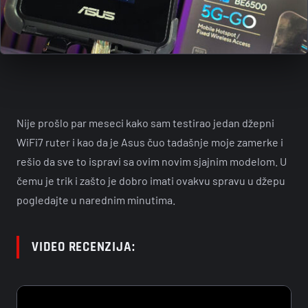
Nije prošlo par meseci kako sam testirao jedan džepni
WiFi7 ruter i kao da je Asus čuo tadašnje moje zamerke i
rešio da sve to ispravi sa ovim novim sjajnim modelom. U
čemu je trik i zašto je dobro imati ovakvu spravu u džepu
pogledajte u narednim minutima.
VIDEO RECENZIJA: