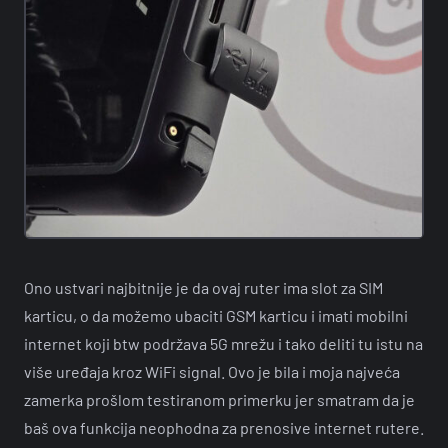
Ono ustvari najbitnije je da ovaj ruter ima slot za SIM
karticu, o da možemo ubaciti GSM karticu i imati mobilni
internet koji btw podržava 5G mrežu i tako deliti tu istu na
više uređaja kroz WiFi signal. Ovo je bila i moja najveća
zamerka prošlom testiranom primerku jer smatram da je
baš ova funkcija neophodna za prenosive internet rutere.