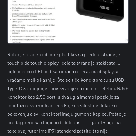
Ruter je izrađen od crne plastike, sa prednje strane je
touch o da touch display i cela ta strana je staklasta. U
uglu imamo i LED indikator rada rutera a na display se
vraćamo malko kasnije. Što se tiče konektora tu su USB
Type-C za punjenje i povezivanje na mobilni telefon, RJ45
konektor kao 2.5G port, u dva ugla imamo i pozicije za
montažu eksternih antena koje nažalost ne dolaze u
pakovanju a svi konektori imaju gumene kapice. Pošto je
uređaj prenosan logično bi bilo zaštititi ga od vlage pa
tako ovaj ruter ima IP51 standard zaštite što nije