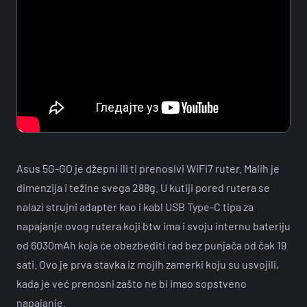
Asus 5G-GO je džepni ili ti prenosivi WiFi7 ruter. Malih je
dimenzija i težine svega 288g. U kutiji pored rutera se
nalazi strujni adapter kao i kabl USB Type-C tipa za
napajanje ovog rutera koji btw ima i svoju internu bateriju
od 6030mAh koja će obezbediti rad bez punjača od čak 19
sati. Ovo je prva stavka iz mojih zamerki koju su usvojili,
kada je već prenosni zašto ne bi imao sopstveno
napajanje.