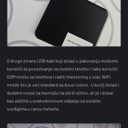
S druge strane USB kabl koji dolazi u pakovanju možemo
koristiti za povezivanje na mobilni telefon i tako koristiti
GSM mrežu sa telefona i raditi theetering u vidu WiFi
mreže što je već standard za Asus rutere. U kutiji dolazi i
dodatni nosač za montažu na zid ili slično, ali je i dobar
kao zaštita u svakodnevnom valjanju sa ostalim
uređajima u rancu hehehe.