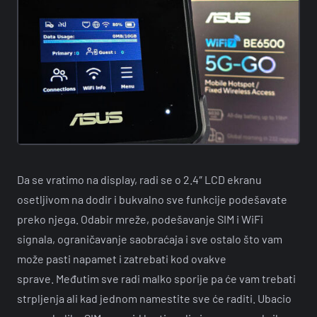
Da se vratimo na display, radi se o 2.4″ LCD ekranu
osetljivom na dodir i bukvalno sve funkcije podešavate
preko njega. Odabir mreže, podešavanje SIM i WiFi
signala, ograničavanje saobraćaja i sve ostalo što vam
može pasti napamet i zatrebati kod ovakve
sprave. Međutim sve radi malko sporije pa će vam trebati
strpljenja ali kad jednom namestite sve će raditi. Ubacio