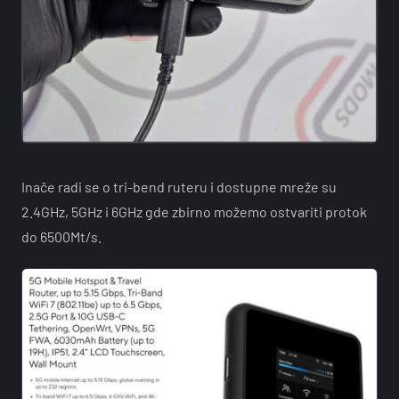
Inače radi se o tri-bend ruteru i dostupne mreže su
2.4GHz, 5GHz i 6GHz gde zbirno možemo ostvariti protok
do 6500Mt/s.