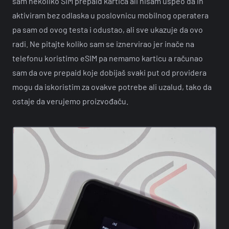
sam nekoliko SIM prepaid kartica ali nisam uspeo da ih
aktiviram bez odlaska u poslovnicu mobilnog operatera
pa sam od ovog testa i odustao, ali sve ukazuje da ovo
radi. Ne pitajte koliko sam se iznervirao jer inače na
telefonu koristimo eSIM pa nemamo karticu a računao
sam da ove prepaid koje dobijaš svaki put od providera
mogu da iskoristim za ovakve potrebe ali uzalud, tako da
ostaje da verujemo proizvođaču.