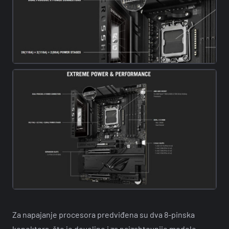
Za napajanje procesora predviđena su dva 8-pinska
konektora, što je dovoljno i za najzahtevnije modele.