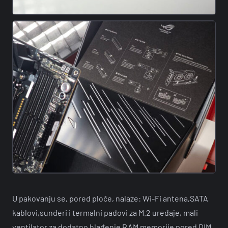
U pakovanju se, pored ploče, nalaze: Wi-Fi antena,SATA
kablovi,sunđeri i termalni padovi za M.2 uređaje, mali
ventilator za dodatno hlađenje RAM memorije pored DIM