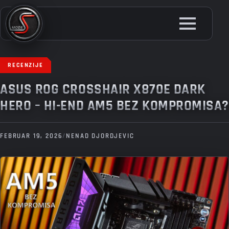
Skip
to
main
content
RECENZIJE
ASUS ROG CROSSHAIR X870E DARK
HERO – HI-END AM5 BEZ KOMPROMISA?
FEBRUAR 19, 2026
/
NENAD DJORDJEVIC