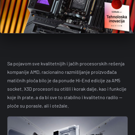
Sa pojavom sve kvalitetnijih i jačih procesorskih rešenja
kompanije AMD, racionalno razmišljanje proizvođača
matičnih ploča bilo je da ponude Hi-End edicije za AM5
socket. X3D procesori su otišli i korak dalje, kao i funkcije
koje ih prate, a da bi sve to stabilno i kvalitetno radilo —
ploče su porasle, ali i otežale.