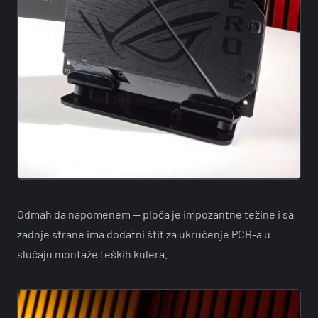
Odmah da napomenem — ploča je impozantne težine i sa
zadnje strane ima dodatni štit za ukrućenje PCB-a u
slučaju montaže teških kulera.