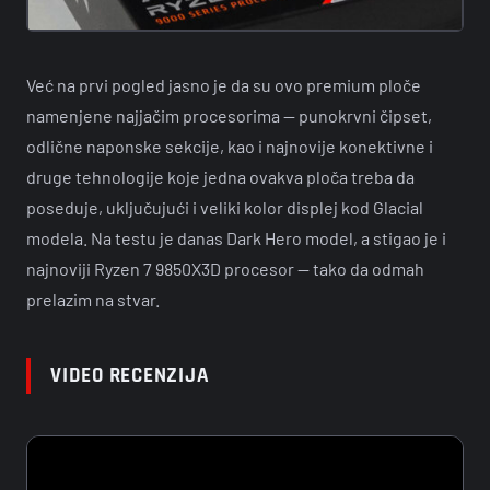
Već na prvi pogled jasno je da su ovo premium ploče
namenjene najjačim procesorima — punokrvni čipset,
odlične naponske sekcije, kao i najnovije konektivne i
druge tehnologije koje jedna ovakva ploča treba da
poseduje, uključujući i veliki kolor displej kod Glacial
modela. Na testu je danas Dark Hero model, a stigao je i
najnoviji Ryzen 7 9850X3D procesor — tako da odmah
prelazim na stvar.
VIDEO RECENZIJA