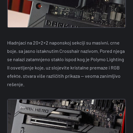
Hladnjaci na 20+2+2 naponskoj sekciji su masivni, crne
boje, sa jasno istaknutim Crosshair nazivom. Pored njega
se nalazi zatamnjeno staklo ispod kog je Polymo Lighting
II osvetljenje koje, uz slojevite kristalne premaze i RGB
efekte, stvara više različitih prikaza — veoma zanimljivo
rešenje.