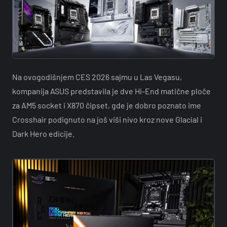
Na ovogodišnjem CES 2026 sajmu u Las Vegasu,
kompanija ASUS predstavila je dve Hi-End matične ploče
za AM5 socket i X870 čipset, gde je dobro poznato ime
Crosshair podignuto na još viši nivo kroz nove Glacial i
Dark Hero edicije.