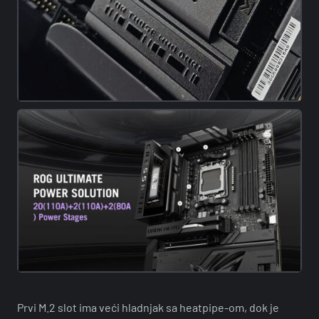
Prvi M.2 slot ima veći hladnjak sa heatpipe-om, dok je