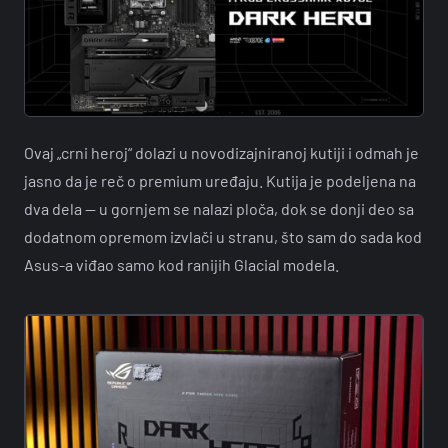
Ovaj „crni heroj“ dolazi u novodizajniranoj kutiji i odmah je
jasno da je reč o premium uređaju. Kutija je podeljena na
dva dela — u gornjem se nalazi ploča, dok se donji deo sa
dodatnom opremom izvlači u stranu, što sam do sada kod
Asus-a viđao samo kod ranijih Glacial modela.