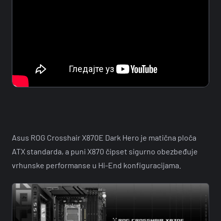
Asus ROG Crosshair X870E Dark Hero je matična ploča
ATX standarda, a puni X870 čipset sigurno obezbeđuje
vrhunske performanse u Hi-End konfiguracijama.