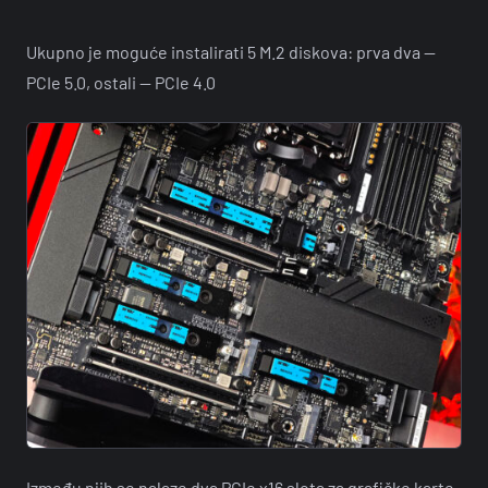
Ukupno je moguće instalirati 5 M.2 diskova: prva dva —
PCIe 5.0, ostali — PCIe 4.0
Između njih se nalaze dva PCIe x16 slota za grafičke karte,