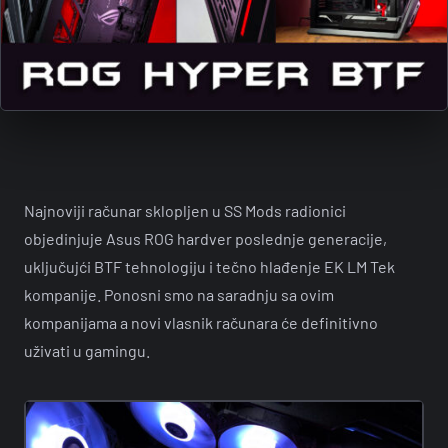
Najnoviji računar sklopljen u SS Mods radionici
objedinjuje Asus ROG hardver poslednje generacije,
uključujći BTF tehnologiju i tečno hlađenje EK LM Tek
kompanije. Ponosni smo na saradnju sa ovim
kompanijama a novi vlasnik računara će definitivno
uživati u gamingu.