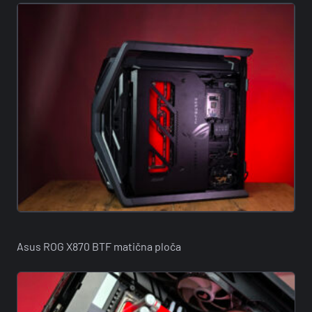
Asus ROG X870 BTF matična ploča