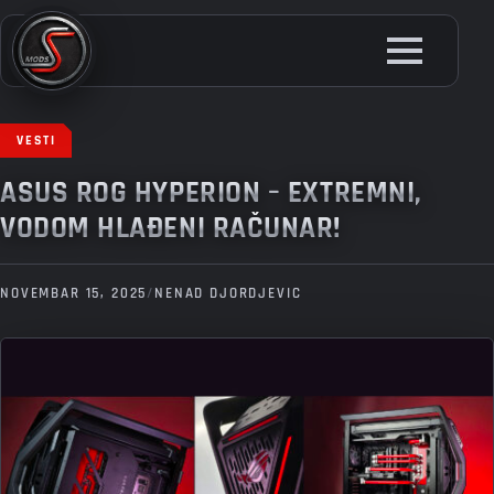
Skip
to
main
content
VESTI
ASUS ROG HYPERION – EXTREMNI,
VODOM HLAĐENI RAČUNAR!
NOVEMBAR 15, 2025
/
NENAD DJORDJEVIC