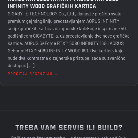
INFINITY WOOD GRAFIČKIH KARTICA
GIGABYTE TECHNOLOGY Co., Ltd., danas je proširio svoju
premium gejming liniju predstavljanjem AORUS INFINITY
serije grafičkih kartica, dizajnerske kolekcije inspirisane 40.
godišnjicom GIGABYTE-a, uz predstavljanje dve nove grafičke
kartice: AORUS GeForce RTX™ 5080 INFINITY 16G i AORUS
GeForce RTX™ 5080 INFINITY WOOD 16G. Ove kartice, koje
nude dva kontrastna dizajnerska pristupa, sada su zvanično
dostupni. […]
PROČITAJ RECENZIJU →
TREBA VAM SERVIS ILI BUILD?
Opišite nam šta vam treba — odgovaramo u roku od 24h.