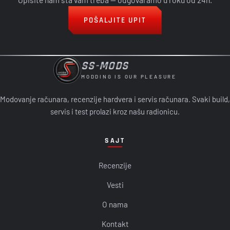
POŠALJITE UPIT
SS-MODS
MODDING IS OUR PLEASURE
Modovanje računara, recenzije hardvera i servis računara. Svaki build,
servis i test prolazi kroz našu radionicu.
SAJT
Recenzije
Vesti
O nama
Kontakt