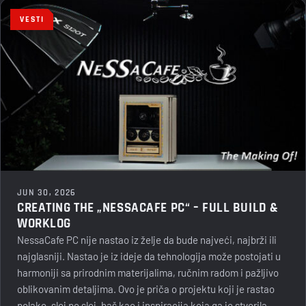
VESTI
JUN 30, 2026
CREATING THE „NESSACAFE PC“ – FULL BUILD &
WORKLOG
NessaCafe PC nije nastao iz želje da bude najveći, najbrži ili
najglasniji. Nastao je iz ideje da tehnologija može postojati u
harmoniji sa prirodnim materijalima, ručnim radom i pažljivo
oblikovanim detaljima. Ovo je priča o projektu koji je rastao
polako, sloj po sloj, baš kao i inspiracija koja ga je stvorila.