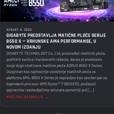
AVGUST 4, 2026
GIGABYTE PREDSTAVLJA MATIČNE PLOČE SERIJE
B550 X — VRHUNSKE AM4 PERFORMANSE, U
NOVOM IZDANJU
GIGABYTE TECHNOLOGY Co. Ltd, proizvođač matičnih ploča,
grafičkih kartica i hardverskih rešenja, danas je predstavio
svoje dugo očekivane matične ploče AORUS B550 X Series.
Dizajniran kao najmoćnije osveženje matičnih ploča za
platformu AM4, B550 X Series je napravljen kao savršen par za
legendarni procesor AMD Ryzen™ 7 5800X3D, pružajući
gejmerima i sastavljačima računara pametniji put […]
PROČITAJ RECENZIJU →