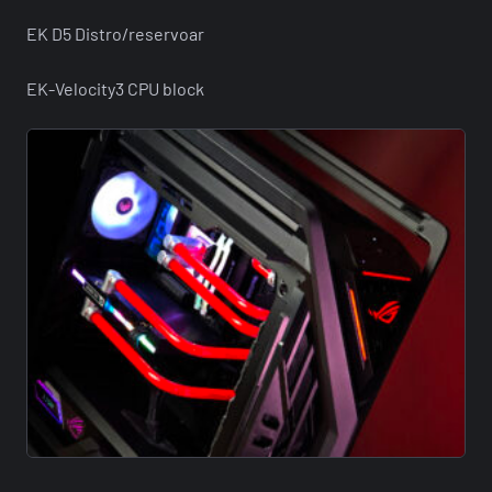
EK D5 Distro/reservoar
EK-Velocity3 CPU block