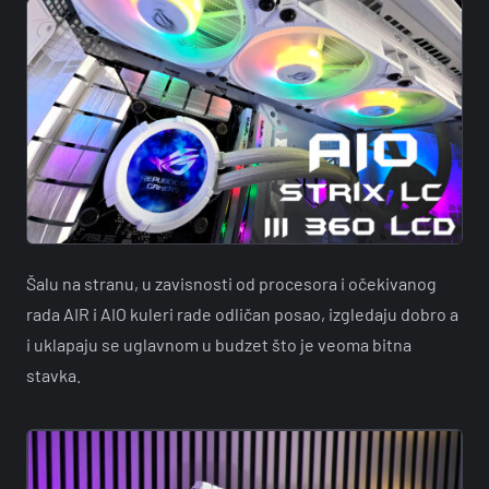
Šalu na stranu, u zavisnosti od procesora i očekivanog
rada AIR i AIO kuleri rade odličan posao, izgledaju dobro a
i uklapaju se uglavnom u budzet što je veoma bitna
stavka.