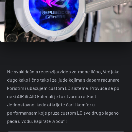
Ne svakidašnja recenzija/video za mene lično. Već jako
dugo kako lično tako i za ljude kojima sklapam računare
koristim i ubacujem custom LC sisteme. Provuče se po
neki AIR ili AIO kuler ali je to stvarno retkost.
Jednostavno, kada otkrijete čari i komfor u
performansam koje pruza custom LC sve drugo lagano
pada u vodu, kapirate „vodu“ !