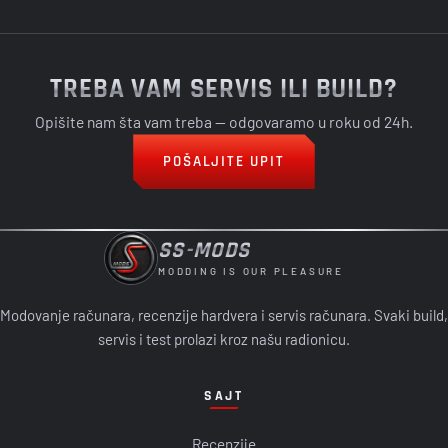
TREBA VAM SERVIS ILI BUILD?
Opišite nam šta vam treba — odgovaramo u roku od 24h.
POŠALJITE UPIT
SS-MODS
MODDING IS OUR PLEASURE
Modovanje računara, recenzije hardvera i servis računara. Svaki build,
servis i test prolazi kroz našu radionicu.
SAJT
Recenzije