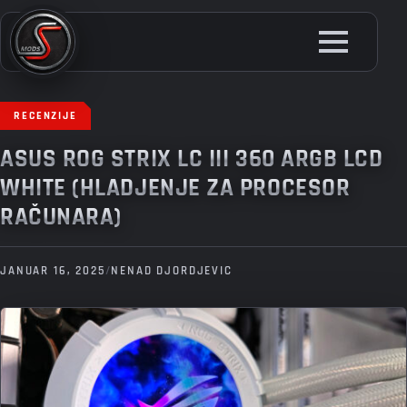
Skip
to
main
content
RECENZIJE
ASUS ROG STRIX LC III 360 ARGB LCD
WHITE (HLADJENJE ZA PROCESOR
RAČUNARA)
JANUAR 16, 2025
/
NENAD DJORDJEVIC