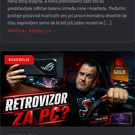
neka zbog dizajna, a neka jednostavno zato što su
predstavljala odličan balans između cene i kvaliteta. Međutim,
postoje proizvodi kod kojih već pri prvom kontaktu shvatite da
nisu napravljeni samo da bi bili još jedan model na […]
PROČITAJ RECENZIJU →
RECENZIJE