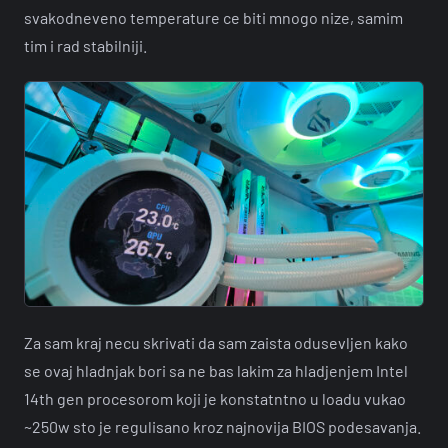
svakodneveno temperature ce biti mnogo nize, samim
tim i rad stabilniji.
Za sam kraj necu skrivati da sam zaista odusevljen kako
se ovaj hladnjak bori sa ne bas lakim za hladjenjem Intel
14th gen procesorom koji je konstatntno u loadu vukao
~250w sto je regulisano kroz najnovija BIOS podesavanja.