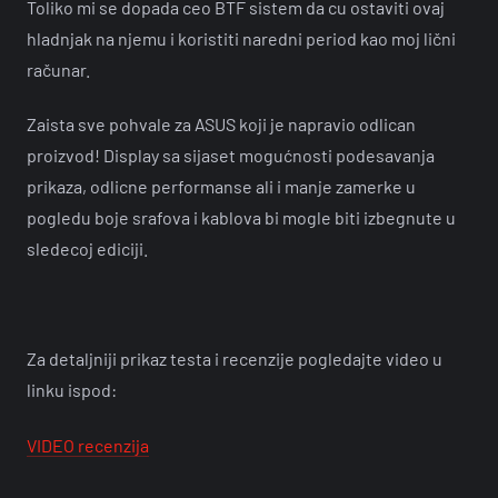
Toliko mi se dopada ceo BTF sistem da cu ostaviti ovaj
hladnjak na njemu i koristiti naredni period kao moj lični
računar.
Zaista sve pohvale za ASUS koji je napravio odlican
proizvod! Display sa sijaset mogućnosti podesavanja
prikaza, odlicne performanse ali i manje zamerke u
pogledu boje srafova i kablova bi mogle biti izbegnute u
sledecoj ediciji.
Za detaljniji prikaz testa i recenzije pogledajte video u
linku ispod:
VIDEO recenzija