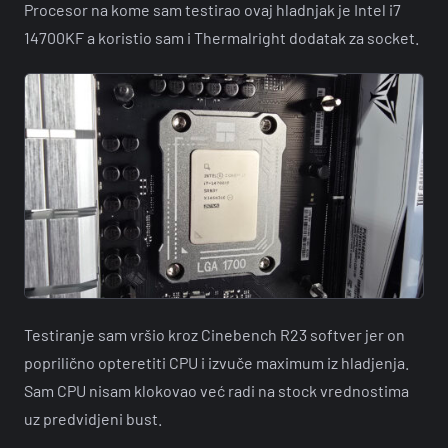
Procesor na kome sam testirao ovaj hladnjak je Intel i7
14700KF a koristio sam i Thermalright dodatak za socket.
Testiranje sam vršio kroz Cinebench R23 softver jer on
poprilično opteretiti CPU i izvuče maximum iz hladjenja.
Sam CPU nisam klokovao već radi na stock vrednostima
uz predvidjeni bust.