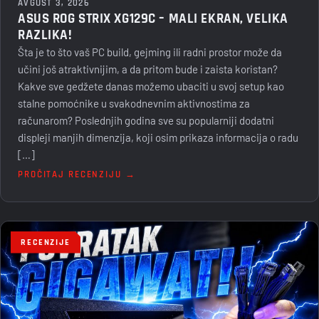
AVGUST 3, 2026
ASUS ROG STRIX XG129C – MALI EKRAN, VELIKA
RAZLIKA!
Šta je to što vaš PC build, gejming ili radni prostor može da
učini još atraktivnijim, a da pritom bude i zaista koristan?
Kakve sve gedžete danas možemo ubaciti u svoj setup kao
stalne pomoćnike u svakodnevnim aktivnostima za
računarom? Poslednjih godina sve su popularniji dodatni
displeji manjih dimenzija, koji osim prikaza informacija o radu
[…]
PROČITAJ RECENZIJU →
RECENZIJE