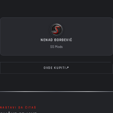
NENAD ĐORĐEVIĆ
SS Mods
OVDE KUPITI
↗
NASTAVI DA ČITAŠ