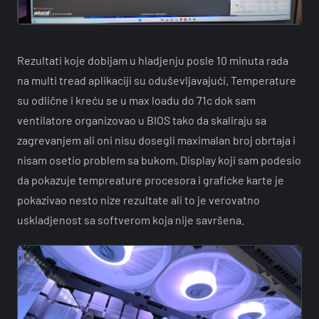
Rezultati koje dobijam u hladjenju posle 10 minuta rada
na multi tread aplikaciji su oduševljavajući. Temperature
su odlične i kreću se u max loadu do 71c dok sam
ventilatore organizovao u BIOS tako da skaliraju sa
zagrevanjem ali oni nisu dosegli maximalan broj obrtaja i
nisam osetio problem sa bukom, Display koji sam podesio
da pokazuje tempreature procesora i graficke karte je
pokazivao nesto nize rezultate ali to je verovatno
uskladjenost sa softverom koja nije savršena.