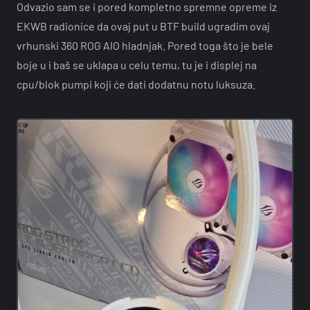
Odvazio sam se i pored kompletno spremne opreme iz
EKWB radionice da ovaj put u BTF build ugradim ovaj
vrhunski 360 ROG AIO hladnjak. Pored toga što je bele
boje u i baš se uklapa u celu temu, tu je i displej na
cpu/blok pumpi koji će dati dodatnu notu luksuza.