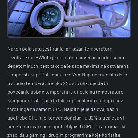
Nakon pola sata testiranja, prikazan temperaturni
rezultat kroz HWInfo je neznatno povećan u odnosu na
desetominutni test tako da je sada maximalna ostvarena
temperatura pri full loadu oko 74c Napomenuo bih da je
u studio temperatura oko 22c što ukazuje da bi
povećanje sobne temperature uticalo na temperature
komponenti ali i tada bi bili u optimalnom opsegu i bez
throtlinga na samom CPU. Najbitnije je da ovaj način
upotrebe CPU nije konvencionalan i u 90% slucajeva vi
necete na ovaj nacin upotrebljavati CPU. To automatski
znaci da u gaming i drugim programima koje koristite