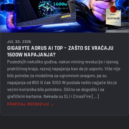
JUL 30, 2026
GIGABYTE AORUS AI TOP – ZAŠTO SE VRAĆAJU
1600W NAPAJANJA?
Poslednjih nekoliko godina, nakon mining revolucije i njenog
praktičnog kraja, razvoj napajanja kao da je usporio. Više nije
bilo potrebe za modelima sa ogromnom snagom, pa su
napajanja od 850 ili čak 1000 W postala nešto najjače što je
većini korisnika bilo potrebno. Slično se dogodilo i sa
grafičkim kartama. Nekada su SLI i CrossFire […]
PROČITAJ RECENZIJU →