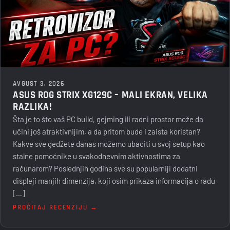
AVGUST 3, 2026
ASUS ROG STRIX XG129C – MALI EKRAN, VELIKA
RAZLIKA!
Šta je to što vaš PC build, gejming ili radni prostor može da
učini još atraktivnijim, a da pritom bude i zaista koristan?
Kakve sve gedžete danas možemo ubaciti u svoj setup kao
stalne pomoćnike u svakodnevnim aktivnostima za
računarom? Poslednjih godina sve su popularniji dodatni
displeji manjih dimenzija, koji osim prikaza informacija o radu
[…]
PROČITAJ RECENZIJU →