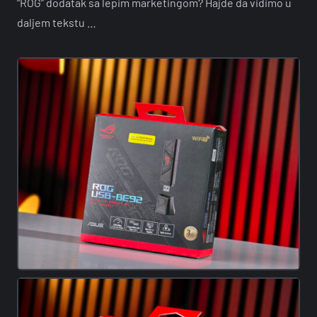
“ROG” dodatak sa lepim marketingom? Hajde da vidimo u
daljem tekstu …