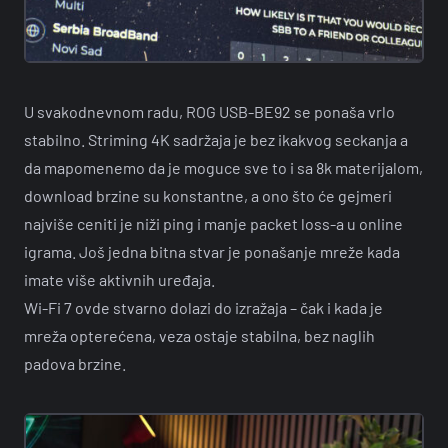
U svakodnevnom radu, ROG USB-BE92 se ponaša vrlo
stabilno. Striming 4K sadržaja je bez ikakvog seckanja a
da mapomenemo da je moguce sve to i sa 8k materijalom,
download brzine su konstantne, a ono što će gejmeri
najviše ceniti je niži ping i manje packet loss-a u online
igrama. Još jedna bitna stvar je ponašanje mreže kada
imate više aktivnih uređaja.
Wi-Fi 7 ovde stvarno dolazi do izražaja – čak i kada je
mreža opterećena, veza ostaje stabilna, bez naglih
padova brzine.