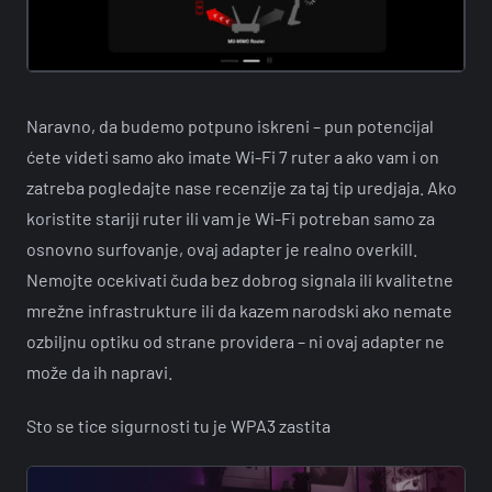
Naravno, da budemo potpuno iskreni – pun potencijal
ćete videti samo ako imate Wi-Fi 7 ruter a ako vam i on
zatreba pogledajte nase recenzije za taj tip uredjaja. Ako
koristite stariji ruter ili vam je Wi-Fi potreban samo za
osnovno surfovanje, ovaj adapter je realno overkill.
Nemojte ocekivati čuda bez dobrog signala ili kvalitetne
mrežne infrastrukture ili da kazem narodski ako nemate
ozbiljnu optiku od strane providera – ni ovaj adapter ne
može da ih napravi.
Sto se tice sigurnosti tu je WPA3 zastita