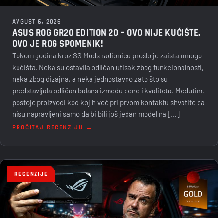
AVGUST 6, 2026
ASUS ROG GR20 EDITION 20 – OVO NIJE KUĆIŠTE,
OVO JE ROG SPOMENIK!
Tokom godina kroz SS Mods radionicu prošlo je zaista mnogo
kućišta. Neka su ostavila odličan utisak zbog funkcionalnosti,
neka zbog dizajna, a neka jednostavno zato što su
predstavljala odličan balans između cene i kvaliteta. Međutim,
postoje proizvodi kod kojih već pri prvom kontaktu shvatite da
nisu napravljeni samo da bi bili još jedan model na […]
PROČITAJ RECENZIJU →
RECENZIJE