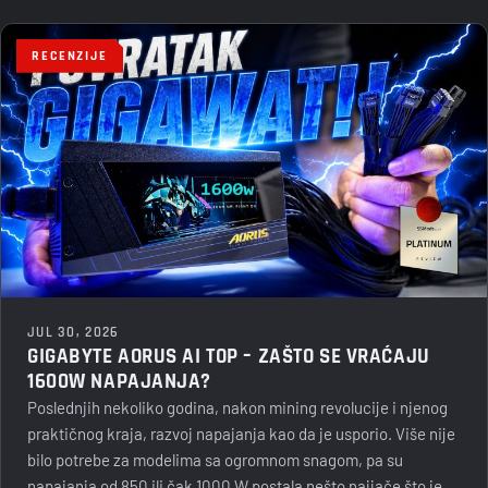
RECENZIJE
JUL 30, 2026
GIGABYTE AORUS AI TOP – ZAŠTO SE VRAĆAJU
1600W NAPAJANJA?
Poslednjih nekoliko godina, nakon mining revolucije i njenog
praktičnog kraja, razvoj napajanja kao da je usporio. Više nije
bilo potrebe za modelima sa ogromnom snagom, pa su
napajanja od 850 ili čak 1000 W postala nešto najjače što je