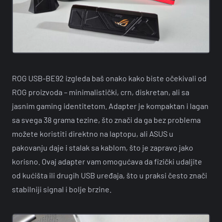
ROG USB-BE92 izgleda baš onako kako biste očekivali od
ROG proizvoda – minimalistički, crn, diskretan, ali sa
jasnim gaming identitetom. Adapter je kompaktan i lagan
sa svega 38 grama tezine, što znači da ga bez problema
možete koristiti direktno na laptopu, ali ASUS u
pakovanju daje i stalak sa kablom, što je zapravo jako
korisno. Ovaj adapter vam omogućava da fizički udaljite
od kućišta ili drugih USB uređaja, što u praksi često znači
stabilniji signal i bolje brzine.