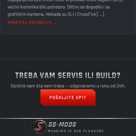
većini korisnika bilo potrebno. Slično se dogodilo i sa
grafičkim kartama. Nekada su SLI i CrossFire […]
PROČITAJ RECENZIJU →
TREBA VAM SERVIS ILI BUILD?
Opišite nam šta vam treba — odgovaramo u roku od 24h.
POŠALJITE UPIT
SS-MODS
MODDING IS OUR PLEASURE