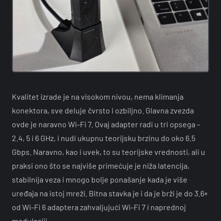
Kvalitet izrade je na visokom nivou, nema klimanja
konektora, sve deluje čvrsto i ozbiljno. Glavna zvezda
ovde je naravno Wi-Fi 7. Ovaj adapter radi u tri opsega –
2.4, 5 i 6 GHz, i nudi ukupnu teorijsku brzinu do oko 6.5
Gbps. Naravno, kao i uvek, to su teorijske vrednosti, ali u
praksi ono što se najviše primećuje je niža latencija,
stabilnija veza i mnogo bolje ponašanje kada je više
uređaja na istoj mreži. Bitna stavka je i da je brži je do 3.6×
od Wi-Fi 6 adaptera zahvaljujući Wi-Fi 7 i naprednoj
modulaciji