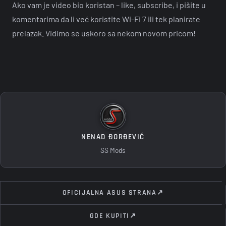
Ako vam je video bio koristan – like, subscribe, i pišite u
komentarima da li već koristite Wi-Fi 7 ili tek planirate
prelazak. Vidimo se uskoro sa nekom novom pricom!
NENAD ĐORĐEVIĆ
SS Mods
OFICIJALNA ASUS STRANA
↗
GDE KUPITI
↗