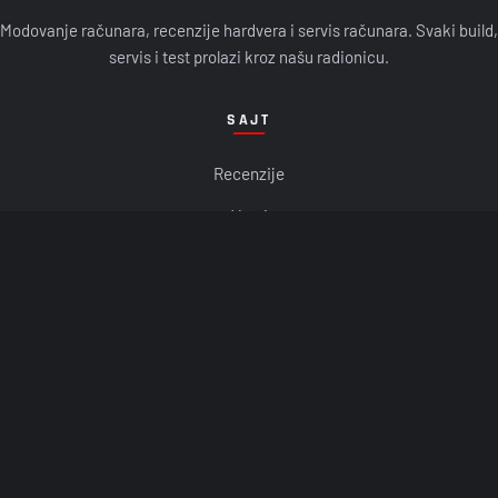
Modovanje računara, recenzije hardvera i servis računara. Svaki build,
servis i test prolazi kroz našu radionicu.
SAJT
Recenzije
Vesti
O nama
Kontakt
KONTAKT
E-POŠTA
office@ss-mods.com