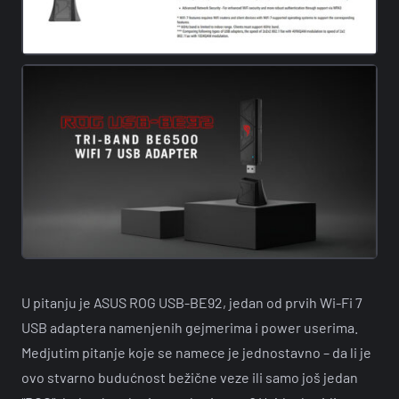
U pitanju je ASUS ROG USB-BE92, jedan od prvih Wi-Fi 7
USB adaptera namenjenih gejmerima i power userima.
Medjutim pitanje koje se namece je jednostavno – da li je
ovo stvarno budućnost bežične veze ili samo još jedan