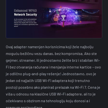
Ovaj adapter namenjen korisnicima koji žele najbolju
moguću bežičnu vezu danas, bez kompromisa. Ako ste
gejmer, streamer, ili jednostavno želite brz i stabilan Wi-
Fi bez otvaranja računara i menjanja interne kartice – ovo
je odlično plug-and-play rešenje! Jednostavno, ovo je
jedan od najjačih USB Wi-Fi adaptera koji trenutno
postoji posebno ako planiraš prelazak na Wi-Fi 7. Cena je
viša u odnosu na klasične USB Wi-Fi adaptere, ali to je
očekivano s obzirom na tehnologiju koju donosi a i
premum proizvodjaca.