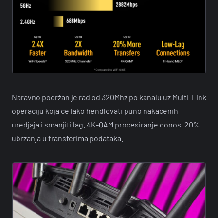
Naravno podržan je rad od 320Mhz po kanalu uz Multi-Link
operaciju koja će lako hendlovati puno nakačenih
uredjaja i smanjiti lag. 4K-QAM procesiranje donosi 20%
ubrzanja u transferima podataka.