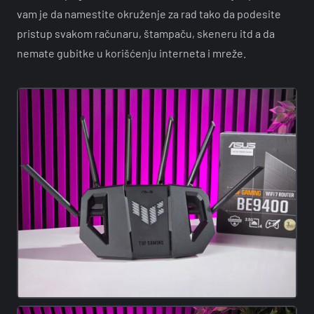
vam je da namestite okruženje za rad tako da podesite
pristup svakom računaru, štampaču, skeneru itd a da
nemate gubitke u korišćenju interneta i mreže.