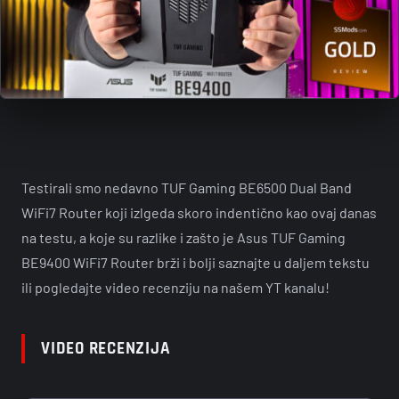
Testirali smo nedavno TUF Gaming BE6500 Dual Band
WiFi7 Router koji izlgeda skoro indentično kao ovaj danas
na testu, a koje su razlike i zašto je Asus TUF Gaming
BE9400 WiFi7 Router brži i bolji saznajte u daljem tekstu
ili pogledajte video recenziju na našem YT kanalu!
VIDEO RECENZIJA