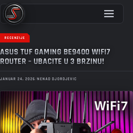
Skip
to
main
content
RECENZIJE
ASUS TUF GAMING BE9400 WIFI7
ROUTER – UBACITE U 3 BRZINU!
JANUAR 24, 2026
/
NENAD DJORDJEVIC