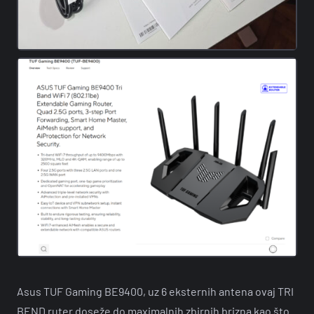
Asus TUF Gaming BE9400, uz 6 eksternih antena ovaj TRI
BEND ruter doseže do maximalnih zbirnih brizna kao što