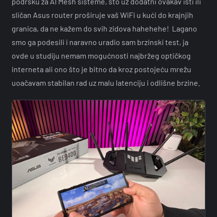
podršku za AI Mesh sisteme, što uz dodatni ovakav isti ili
sličan Asus router proširuje vaš WiFi u kući do krajnjih
granica, da ne kažem do svih zidova hahehehe! Lagano
smo ga podesili i naravno uradio sam brzinski test, ja
ovde u studiju nemam mogućnosti najbržeg optičkog
interneta ali ono što je bitno da kroz postojeću mrežu
uoačavam stabilan rad uz malu latenciju i odlišne brzine.