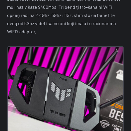
mu i naziv kaže 9400Mbs. Tri bend tj tro-kanalni WiFi
opseg radi na 2.4Ghz, 5Ghz i 6Gz, stim što će benefite
ovog od 6Ghz videti samo oni koji imaju i u računarima
WiFi7 adapter.