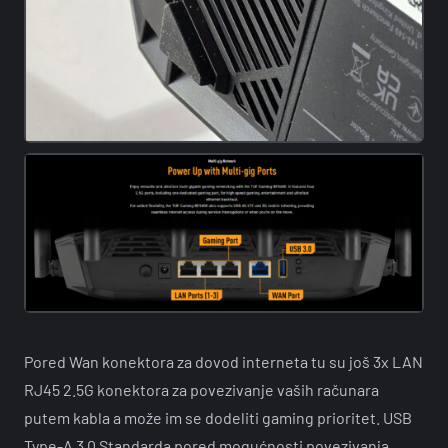
Pored Wan konektora za dovod interneta tu su još 3x LAN
RJ45 2.5G konektora za povezivanje vaših računara
putem kabla a može im se dodeliti gaming prioritet. USB
Type-A 3.0 Standarda pored mogućnosti povezivanja