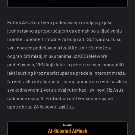
Putem ASUS softvera podešavanje uredjaja je jako
jednostavno a preporučujem da odmah po uključivanju
uradite i update firmware za bolji rad. Softverski, tu su
sva moguća podešavanja i zaštite a mrežu možete
oograničiti mladjim ukućanima uz KIDS Network
podešavanja. VPN koji dolazi u paketu će vam omogućiti
lakši surfing kroz nepristupačne predele internet mreža.
Na veštačku inteligenciju i njenu pomoć smo već navikli u
svakodnevnom životu a ovaj ruter kao i svi noviji iz Asus
radionice imaju AI Protection softver komercijalne
upotrebe za 24 časovnu zaštitu.