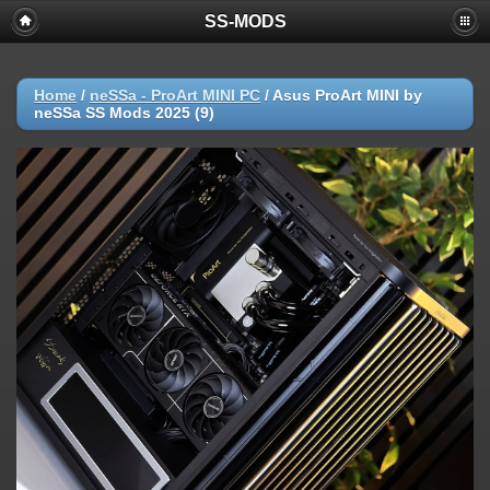
SS-MODS
Home
/
neSSa - ProArt MINI PC
/
Asus ProArt MINI by
neSSa SS Mods 2025 (9)