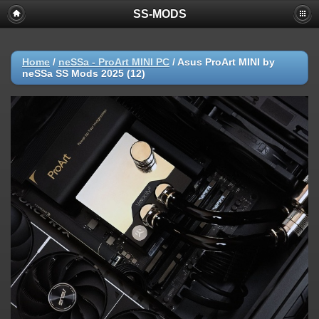
SS-MODS
Home
/
neSSa - ProArt MINI PC
/
Asus ProArt MINI by
neSSa SS Mods 2025 (12)