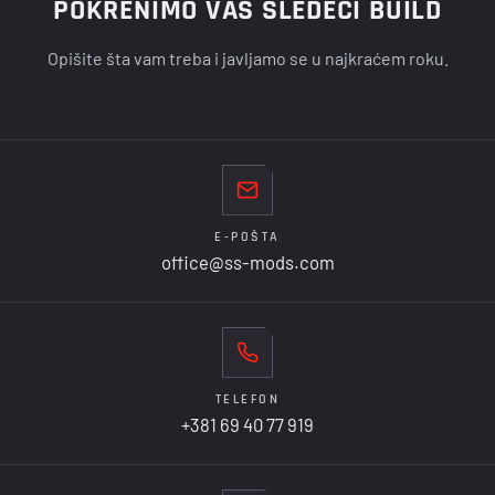
POKRENIMO VAŠ SLEDEĆI BUILD
Opišite šta vam treba i javljamo se u najkraćem roku.
E-POŠTA
office@ss-mods.com
TELEFON
+381 69 40 77 919