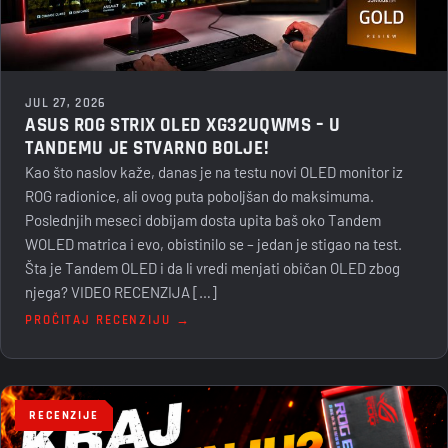
JUL 27, 2026
ASUS ROG STRIX OLED XG32UQWMS – U
TANDEMU JE STVARNO BOLJE!
Kao što naslov kaže, danas je na testu novi OLED monitor iz
ROG radionice, ali ovog puta poboljšan do maksimuma.
Poslednjih meseci dobijam dosta upita baš oko Tandem
WOLED matrica i evo, obistinilo se – jedan je stigao na test.
Šta je Tandem OLED i da li vredi menjati običan OLED zbog
njega? VIDEO RECENZIJA […]
PROČITAJ RECENZIJU →
RECENZIJE