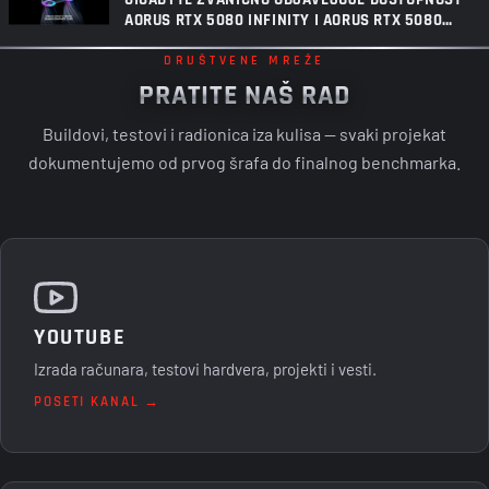
AORUS RTX 5080 INFINITY I AORUS RTX 5080
INFINITY WOOD GRAFIČKIH KARTICA
DRUŠTVENE MREŽE
PRATITE NAŠ RAD
Buildovi, testovi i radionica iza kulisa — svaki projekat
dokumentujemo od prvog šrafa do finalnog benchmarka.
YOUTUBE
Izrada računara, testovi hardvera, projekti i vesti.
POSETI KANAL →