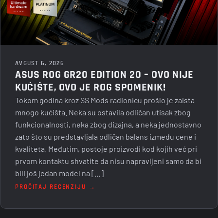
AVGUST 6, 2026
ASUS ROG GR20 EDITION 20 – OVO NIJE
KUĆIŠTE, OVO JE ROG SPOMENIK!
Tokom godina kroz SS Mods radionicu prošlo je zaista
mnogo kućišta. Neka su ostavila odličan utisak zbog
funkcionalnosti, neka zbog dizajna, a neka jednostavno
zato što su predstavljala odličan balans između cene i
kvaliteta. Međutim, postoje proizvodi kod kojih već pri
prvom kontaktu shvatite da nisu napravljeni samo da bi
bili još jedan model na […]
PROČITAJ RECENZIJU →