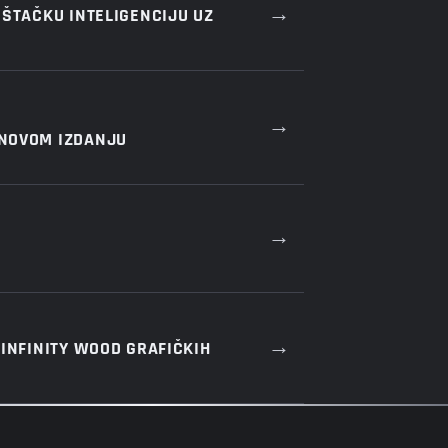
→
EŠTAČKU INTELIGENCIJU UZ
→
 NOVOM IZDANJU
→
→
INFINITY WOOD GRAFIČKIH