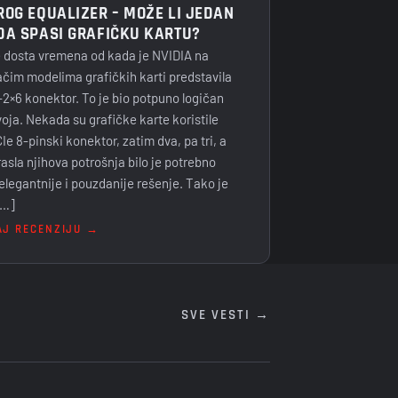
ROG EQUALIZER – MOŽE LI JEDAN
DA SPASI GRAFIČKU KARTU?
e dosta vremena od kada je NVIDIA na
ačim modelima grafičkih karti predstavila
-2×6 konektor. To je bio potpuno logičan
voja. Nekada su grafičke karte koristile
Ie 8-pinski konektor, zatim dva, pa tri, a
rasla njihova potrošnja bilo je potrebno
elegantnije i pouzdanije rešenje. Tako je
[…]
AJ RECENZIJU →
SVE VESTI →