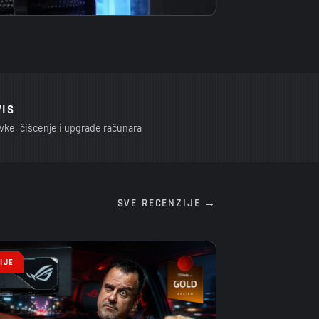
VIS
vke, čišćenje i upgrade računara
SVE RECENZIJE →
IJE