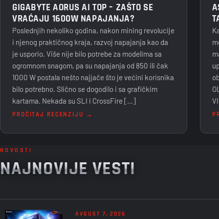
GIGABYTE AORUS AI TOP – ZAŠTO SE
A
VRAĆAJU 1600W NAPAJANJA?
T
Poslednjih nekoliko godina, nakon mining revolucije
Ka
i njenog praktičnog kraja, razvoj napajanja kao da
mo
je usporio. Više nije bilo potrebe za modelima sa
ma
ogromnom snagom, pa su napajanja od 850 ili čak
up
1000 W postala nešto najjače što je većini korisnika
ob
bilo potrebno. Slično se dogodilo i sa grafičkim
OL
kartama. Nekada su SLI i CrossFire […]
V
PROČITAJ RECENZIJU →
P
NOVOSTI
NAJNOVIJE VESTI
AVGUST 7, 2026