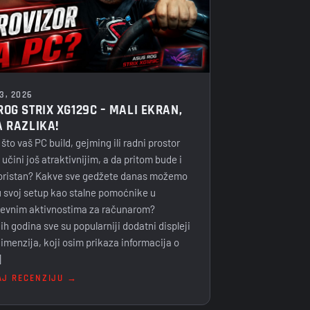
3, 2026
ROG STRIX XG129C – MALI EKRAN,
A RAZLIKA!
 što vaš PC build, gejming ili radni prostor
učini još atraktivnijim, a da pritom bude i
koristan? Kakve sve gedžete danas možemo
u svoj setup kao stalne pomoćnike u
evnim aktivnostima za računarom?
ih godina sve su popularniji dodatni displeji
imenzija, koji osim prikaza informacija o
]
AJ RECENZIJU →