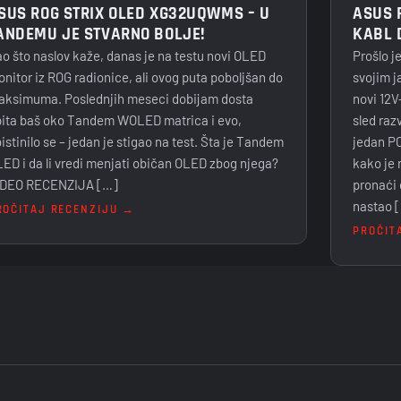
ASUS 
SUS ROG STRIX OLED XG32UQWMS – U
KABL 
ANDEMU JE STVARNO BOLJE!
Prošlo j
o što naslov kaže, danas je na testu novi OLED
svojim j
nitor iz ROG radionice, ali ovog puta poboljšan do
novi 12V
ksimuma. Poslednjih meseci dobijam dosta
sled raz
ita baš oko Tandem WOLED matrica i evo,
jedan PC
istinilo se – jedan je stigao na test. Šta je Tandem
kako je 
ED i da li vredi menjati običan OLED zbog njega?
pronaći 
IDEO RECENZIJA […]
nastao 
ROČITAJ RECENZIJU →
PROČIT