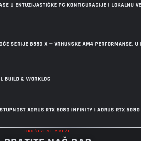
ASE U ENTUZIJASTIČKE PC KONFIGURACIJE I LOKALNU V
OČE SERIJE B550 X — VRHUNSKE AM4 PERFORMANSE, U
LL BUILD & WORKLOG
TUPNOST AORUS RTX 5080 INFINITY I AORUS RTX 5080 
DRUŠTVENE MREŽE