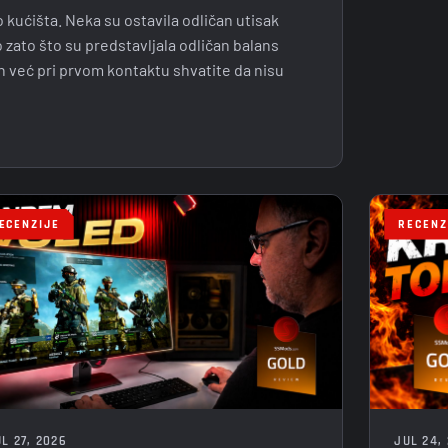
kućišta. Neka su ostavila odličan utisak
 zato što su predstavljala odličan balans
h već pri prvom kontaktu shvatite da nisu
ECENZIJE
RECENZ
JUL 24,
L 27, 2026