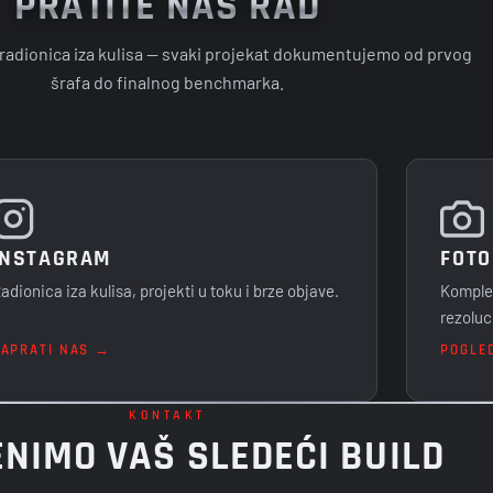
PRATITE NAŠ RAD
i radionica iza kulisa — svaki projekat dokumentujemo od prvog
šrafa do finalnog benchmarka.
INSTAGRAM
FOTO
adionica iza kulisa, projekti u toku i brze objave.
Komplet
rezoluci
ZAPRATI NAS →
POGLE
KONTAKT
NIMO VAŠ SLEDEĆI BUILD