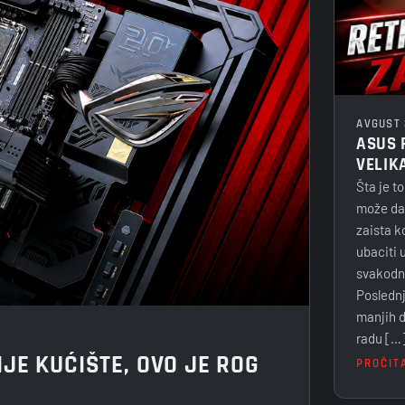
AVGUST 
ASUS 
VELIK
Šta je to
može da 
zaista 
ubaciti 
svakodn
Poslednj
manjih d
radu […
IJE KUĆIŠTE, OVO JE ROG
PROČIT