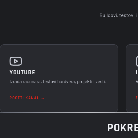
Buildovi, testovi 
YOUTUBE
Izrada računara, testovi hardvera, projekti i vesti.
R
POSETI KANAL →
POKRE