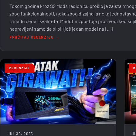
Tokom godina kroz SS Mods radionicu prošlo je zaista mnogo 
zbog funkcionalnosti, neka zbog dizajna, a neka jednostavno
između cene i kvaliteta. Međutim, postoje proizvodi kod koji
napravljeni samo da bi bili još jedan model na […]
PROČITAJ RECENZIJU →
RECENZIJE
R
JUL 30, 2026
JU