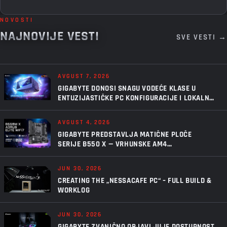
NOVOSTI
NAJNOVIJE VESTI
SVE VESTI →
AVGUST 7, 2026
GIGABYTE DONOSI SNAGU VODEĆE KLASE U
ENTUZIJASTIČKE PC KONFIGURACIJE I LOKALNU
VEŠTAČKU INTELIGENCIJU UZ AORUS P1600W
AVGUST 4, 2026
GIGABYTE PREDSTAVLJA MATIČNE PLOČE
SERIJE B550 X — VRHUNSKE AM4
PERFORMANSE, U NOVOM IZDANJU
JUN 30, 2026
CREATING THE „NESSACAFE PC“ – FULL BUILD &
WORKLOG
JUN 30, 2026
GIGABYTE ZVANIČNO OBJAVLJUJE DOSTUPNOST