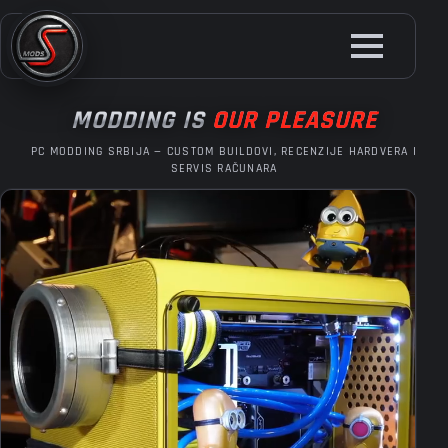
Skip
to
main
content
MODDING IS
OUR PLEASURE
PC MODDING SRBIJA — CUSTOM BUILDOVI, RECENZIJE HARDVERA I
SERVIS RAČUNARA