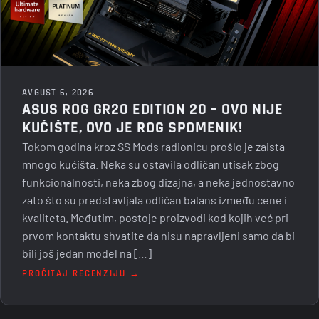
AVGUST 6, 2026
ASUS ROG GR20 EDITION 20 – OVO NIJE
KUĆIŠTE, OVO JE ROG SPOMENIK!
Tokom godina kroz SS Mods radionicu prošlo je zaista
mnogo kućišta. Neka su ostavila odličan utisak zbog
funkcionalnosti, neka zbog dizajna, a neka jednostavno
zato što su predstavljala odličan balans između cene i
kvaliteta. Međutim, postoje proizvodi kod kojih već pri
prvom kontaktu shvatite da nisu napravljeni samo da bi
bili još jedan model na […]
PROČITAJ RECENZIJU →