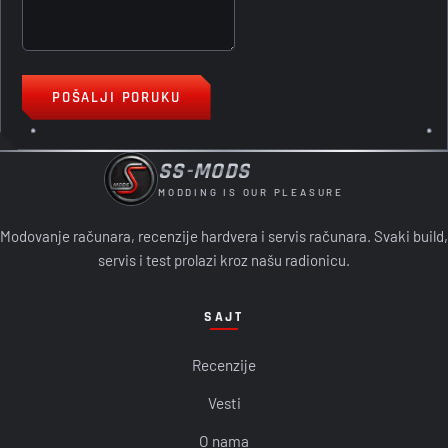
POŠALJI PORUKU
SS-MODS
MODDING IS OUR PLEASURE
Modovanje računara, recenzije hardvera i servis računara. Svaki build,
servis i test prolazi kroz našu radionicu.
SAJT
Recenzije
Vesti
O nama