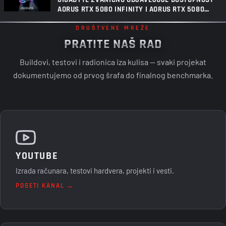
AORUS RTX 5080 INFINITY I AORUS RTX 5080
INFINITY WOOD GRAFIČKIH KARTICA
DRUŠTVENE MREŽE
PRATITE NAŠ RAD
Buildovi, testovi i radionica iza kulisa — svaki projekat
dokumentujemo od prvog šrafa do finalnog benchmarka.
YOUTUBE
Izrada računara, testovi hardvera, projekti i vesti.
POSETI KANAL →