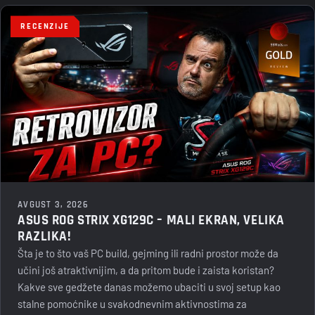
RECENZIJE
AVGUST 3, 2026
ASUS ROG STRIX XG129C – MALI EKRAN, VELIKA
RAZLIKA!
Šta je to što vaš PC build, gejming ili radni prostor može da
učini još atraktivnijim, a da pritom bude i zaista koristan?
Kakve sve gedžete danas možemo ubaciti u svoj setup kao
stalne pomoćnike u svakodnevnim aktivnostima za