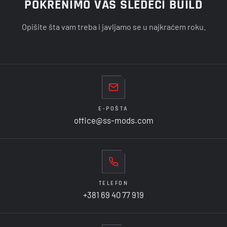
POKRENIMO VAŠ SLEDEĆI BUILD
Opišite šta vam treba i javljamo se u najkraćem roku.
E-POŠTA
office@ss-mods.com
TELEFON
+381 69 40 77 919