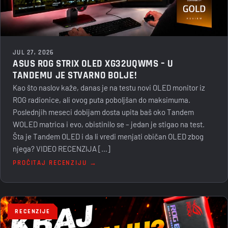
JUL 27, 2026
ASUS ROG STRIX OLED XG32UQWMS – U
TANDEMU JE STVARNO BOLJE!
Kao što naslov kaže, danas je na testu novi OLED monitor iz
ROG radionice, ali ovog puta poboljšan do maksimuma.
Poslednjih meseci dobijam dosta upita baš oko Tandem
WOLED matrica i evo, obistinilo se – jedan je stigao na test.
Šta je Tandem OLED i da li vredi menjati običan OLED zbog
njega? VIDEO RECENZIJA […]
PROČITAJ RECENZIJU →
RECENZIJE