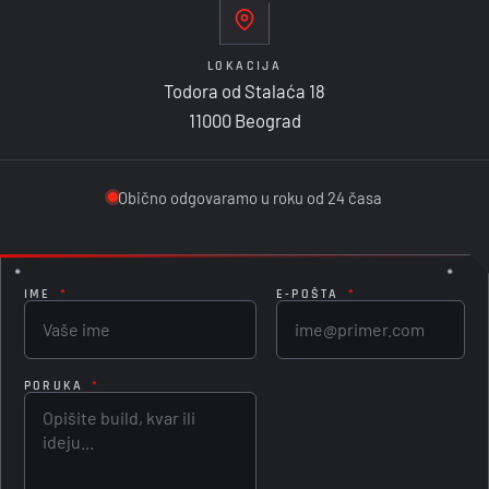
LOKACIJA
Todora od Stalaća 18
11000 Beograd
Obično odgovaramo u roku od 24 časa
IME
*
E-POŠTA
*
PORUKA
*