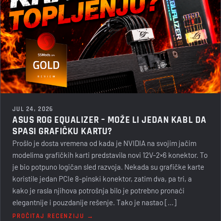
JUL 24, 2026
ASUS ROG EQUALIZER – MOŽE LI JEDAN KABL DA
SPASI GRAFIČKU KARTU?
Prošlo je dosta vremena od kada je NVIDIA na svojim jačim
modelima grafičkih karti predstavila novi 12V-2×6 konektor. To
je bio potpuno logičan sled razvoja. Nekada su grafičke karte
koristile jedan PCIe 8-pinski konektor, zatim dva, pa tri, a
kako je rasla njihova potrošnja bilo je potrebno pronaći
elegantnije i pouzdanije rešenje. Tako je nastao […]
PROČITAJ RECENZIJU →