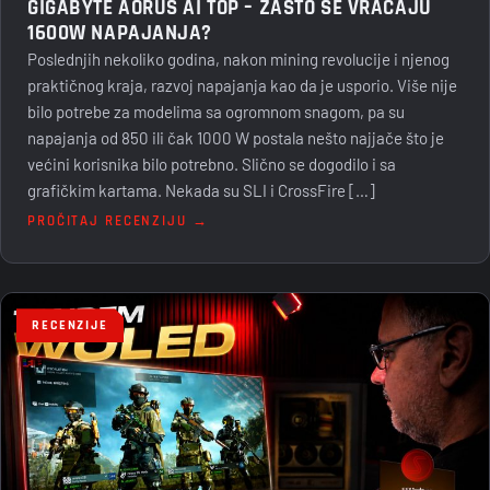
GIGABYTE AORUS AI TOP – ZAŠTO SE VRAĆAJU
1600W NAPAJANJA?
Poslednjih nekoliko godina, nakon mining revolucije i njenog
praktičnog kraja, razvoj napajanja kao da je usporio. Više nije
bilo potrebe za modelima sa ogromnom snagom, pa su
napajanja od 850 ili čak 1000 W postala nešto najjače što je
većini korisnika bilo potrebno. Slično se dogodilo i sa
grafičkim kartama. Nekada su SLI i CrossFire […]
PROČITAJ RECENZIJU →
RECENZIJE