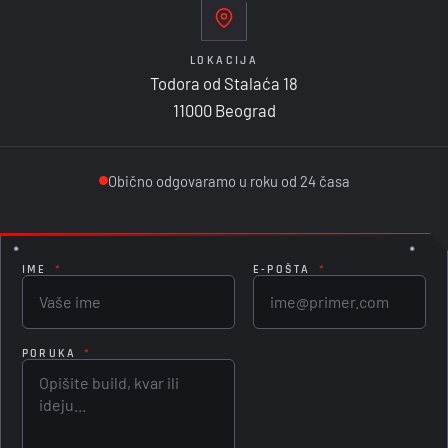
LOKACIJA
Todora od Stalaća 18
11000 Beograd
Obično odgovaramo u roku od 24 časa
IME
*
E-POŠTA
*
PORUKA
*