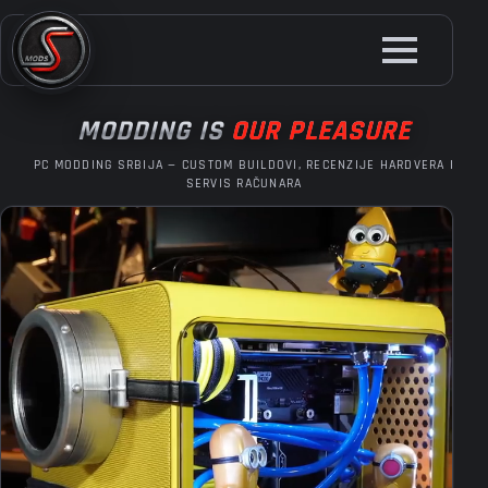
Skip
to
main
content
MODDING IS
OUR PLEASURE
PC MODDING SRBIJA — CUSTOM BUILDOVI, RECENZIJE HARDVERA I
SERVIS RAČUNARA