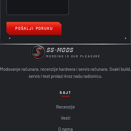
POŠALJI PORUKU
SS-MODS
MODDING IS OUR PLEASURE
Modovanje računara, recenzije hardvera i servis računara. Svaki build,
servis i test prolazi kroz našu radionicu.
SAJT
Recenzije
Vesti
O nama