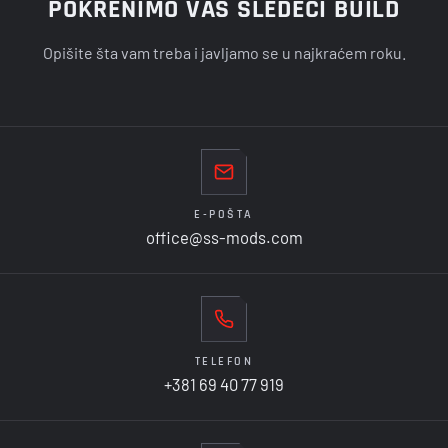
POKRENIMO VAŠ SLEDEĆI BUILD
Opišite šta vam treba i javljamo se u najkraćem roku.
E-POŠTA
office@ss-mods.com
TELEFON
+381 69 40 77 919