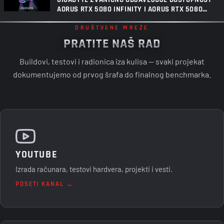
AORUS RTX 5080 INFINITY I AORUS RTX 5080
INFINITY WOOD GRAFIČKIH KARTICA
DRUŠTVENE MREŽE
PRATITE NAŠ RAD
Buildovi, testovi i radionica iza kulisa — svaki projekat
dokumentujemo od prvog šrafa do finalnog benchmarka.
YOUTUBE
Izrada računara, testovi hardvera, projekti i vesti.
POSETI KANAL →