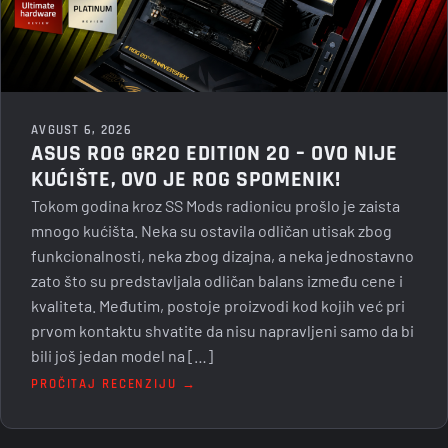
AVGUST 6, 2026
ASUS ROG GR20 EDITION 20 – OVO NIJE
KUĆIŠTE, OVO JE ROG SPOMENIK!
Tokom godina kroz SS Mods radionicu prošlo je zaista
mnogo kućišta. Neka su ostavila odličan utisak zbog
funkcionalnosti, neka zbog dizajna, a neka jednostavno
zato što su predstavljala odličan balans između cene i
kvaliteta. Međutim, postoje proizvodi kod kojih već pri
prvom kontaktu shvatite da nisu napravljeni samo da bi
bili još jedan model na […]
PROČITAJ RECENZIJU →