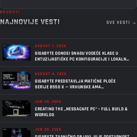
NOVOSTI
NAJNOVIJE VESTI
SVE VESTI →
AVGUST 7, 2026
GIGABYTE DONOSI SNAGU VODEĆE KLASE U
ENTUZIJASTIČKE PC KONFIGURACIJE I LOKALNU
VEŠTAČKU INTELIGENCIJU UZ AORUS P1600W
AVGUST 4, 2026
GIGABYTE PREDSTAVLJA MATIČNE PLOČE
SERIJE B550 X — VRHUNSKE AM4
PERFORMANSE, U NOVOM IZDANJU
JUN 30, 2026
CREATING THE „NESSACAFE PC“ – FULL BUILD &
WORKLOG
JUN 30, 2026
GIGABYTE ZVANIČNO OBJAVLJUJE DOSTUPNOST