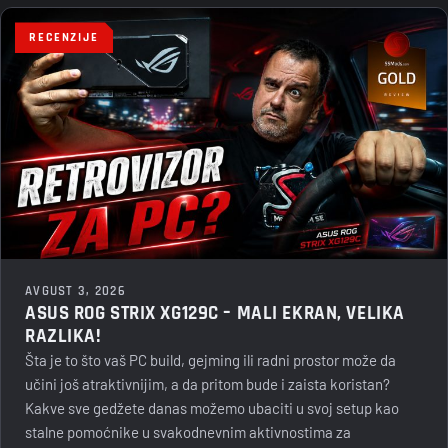
RECENZIJE
AVGUST 3, 2026
ASUS ROG STRIX XG129C – MALI EKRAN, VELIKA
RAZLIKA!
Šta je to što vaš PC build, gejming ili radni prostor može da
učini još atraktivnijim, a da pritom bude i zaista koristan?
Kakve sve gedžete danas možemo ubaciti u svoj setup kao
stalne pomoćnike u svakodnevnim aktivnostima za