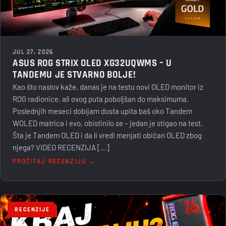
JUL 27, 2026
ASUS ROG STRIX OLED XG32UQWMS – U
TANDEMU JE STVARNO BOLJE!
Kao što naslov kaže, danas je na testu novi OLED monitor iz
ROG radionice, ali ovog puta poboljšan do maksimuma.
Poslednjih meseci dobijam dosta upita baš oko Tandem
WOLED matrica i evo, obistinilo se – jedan je stigao na test.
Šta je Tandem OLED i da li vredi menjati običan OLED zbog
njega? VIDEO RECENZIJA […]
PROČITAJ RECENZIJU →
RECENZIJE