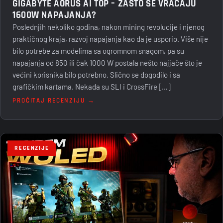
GIGABYTE AORUS AI TOP – ZAŠTO SE VRAĆAJU
1600W NAPAJANJA?
Poslednjih nekoliko godina, nakon mining revolucije i njenog
praktičnog kraja, razvoj napajanja kao da je usporio. Više nije
bilo potrebe za modelima sa ogromnom snagom, pa su
napajanja od 850 ili čak 1000 W postala nešto najjače što je
većini korisnika bilo potrebno. Slično se dogodilo i sa
grafičkim kartama. Nekada su SLI i CrossFire […]
PROČITAJ RECENZIJU →
RECENZIJE