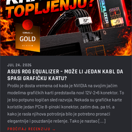
JUL 24, 2026
ASUS ROG EQUALIZER – MOŽE LI JEDAN KABL DA
SPASI GRAFIČKU KARTU?
Prošlo je dosta vremena od kada je NVIDIA na svojim jačim
modelima grafičkih karti predstavila novi 12V-2×6 konektor. To
je bio potpuno logičan sled razvoja. Nekada su grafičke karte
koristile jedan PCIe 8-pinski konektor, zatim dva, pa tri, a
kako je rasla njihova potrošnja bilo je potrebno pronaći
elegantnije i pouzdanije rešenje. Tako je nastao […]
PROČITAJ RECENZIJU →