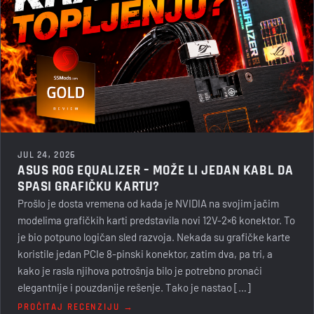
JUL 24, 2026
ASUS ROG EQUALIZER – MOŽE LI JEDAN KABL DA
SPASI GRAFIČKU KARTU?
Prošlo je dosta vremena od kada je NVIDIA na svojim jačim
modelima grafičkih karti predstavila novi 12V-2×6 konektor. To
je bio potpuno logičan sled razvoja. Nekada su grafičke karte
koristile jedan PCIe 8-pinski konektor, zatim dva, pa tri, a
kako je rasla njihova potrošnja bilo je potrebno pronaći
elegantnije i pouzdanije rešenje. Tako je nastao […]
PROČITAJ RECENZIJU →