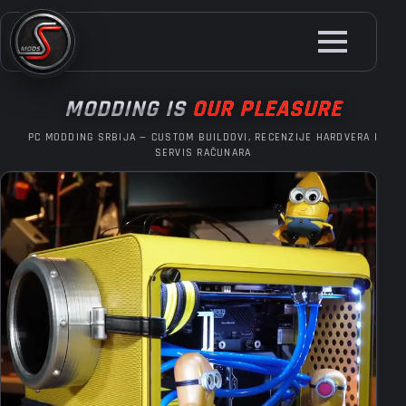
Skip
to
main
content
MODDING IS
OUR PLEASURE
PC MODDING SRBIJA — CUSTOM BUILDOVI, RECENZIJE HARDVERA I
SERVIS RAČUNARA