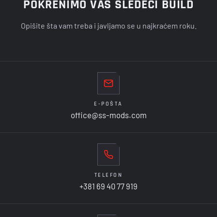
POKRENIMO VAŠ SLEDEĆI BUILD
Opišite šta vam treba i javljamo se u najkraćem roku.
E-POŠTA
office@ss-mods.com
TELEFON
+381 69 40 77 919