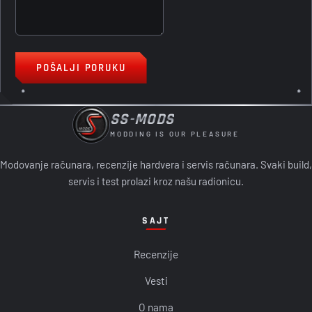
POŠALJI PORUKU
SS-MODS
MODDING IS OUR PLEASURE
Modovanje računara, recenzije hardvera i servis računara. Svaki build,
servis i test prolazi kroz našu radionicu.
SAJT
Recenzije
Vesti
O nama