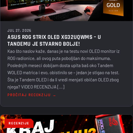
JUL 27, 2026
ASUS ROG STRIX OLED XG32UQWMS – U
TANDEMU JE STVARNO BOLJE!
Kao što naslov kaže, danas je na testu novi OLED monitor iz
ROG radionice, ali ovog puta poboljšan do maksimuma.
Poslednjih meseci dobijam dosta upita baš oko Tandem
WOLED matrica i evo, obistinilo se – jedan je stigao na test.
Šta je Tandem OLED i da li vredi menjati običan OLED zbog
njega? VIDEO RECENZIJA […]
PROČITAJ RECENZIJU →
RECENZIJE