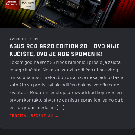
AVGUST 6, 2026
ASUS ROG GR20 EDITION 20 – OVO NIJE
KUĆIŠTE, OVO JE ROG SPOMENIK!
Tokom godina kroz SS Mods radionicu prošlo je zaista
mnogo kućišta. Neka su ostavila odličan utisak zbog
funkcionalnosti, neka zbog dizajna, a neka jednostavno
zato što su predstavljala odličan balans između cene i
kvaliteta. Međutim, postoje proizvodi kod kojih već pri
prvom kontaktu shvatite da nisu napravljeni samo da bi
bili još jedan model na […]
PROČITAJ RECENZIJU →