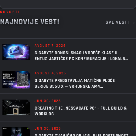
NOVOSTI
NAJNOVIJE VESTI
SVE VESTI →
AVGUST 7, 2026
GIGABYTE DONOSI SNAGU VODEĆE KLASE U
ENTUZIJASTIČKE PC KONFIGURACIJE I LOKALNU
VEŠTAČKU INTELIGENCIJU UZ AORUS P1600W
AVGUST 4, 2026
GIGABYTE PREDSTAVLJA MATIČNE PLOČE
SERIJE B550 X — VRHUNSKE AM4
PERFORMANSE, U NOVOM IZDANJU
JUN 30, 2026
CREATING THE „NESSACAFE PC“ – FULL BUILD &
WORKLOG
JUN 30, 2026
GIGABYTE ZVANIČNO OBJAVLJUJE DOSTUPNOST