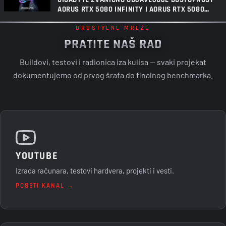
AORUS RTX 5080 INFINITY I AORUS RTX 5080
INFINITY WOOD GRAFIČKIH KARTICA
DRUŠTVENE MREŽE
PRATITE NAŠ RAD
Buildovi, testovi i radionica iza kulisa — svaki projekat
dokumentujemo od prvog šrafa do finalnog benchmarka.
YOUTUBE
Izrada računara, testovi hardvera, projekti i vesti.
POSETI KANAL →