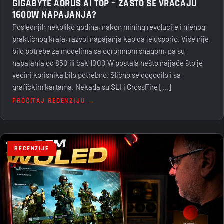
GIGABYTE AORUS AI TOP – ZAŠTO SE VRAĆAJU
1600W NAPAJANJA?
Poslednjih nekoliko godina, nakon mining revolucije i njenog
praktičnog kraja, razvoj napajanja kao da je usporio. Više nije
bilo potrebe za modelima sa ogromnom snagom, pa su
napajanja od 850 ili čak 1000 W postala nešto najjače što je
većini korisnika bilo potrebno. Slično se dogodilo i sa
grafičkim kartama. Nekada su SLI i CrossFire […]
PROČITAJ RECENZIJU →
RECENZIJE