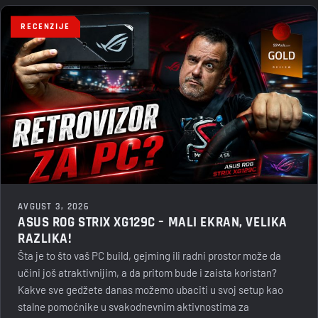
RECENZIJE
AVGUST 3, 2026
ASUS ROG STRIX XG129C – MALI EKRAN, VELIKA
RAZLIKA!
Šta je to što vaš PC build, gejming ili radni prostor može da
učini još atraktivnijim, a da pritom bude i zaista koristan?
Kakve sve gedžete danas možemo ubaciti u svoj setup kao
stalne pomoćnike u svakodnevnim aktivnostima za