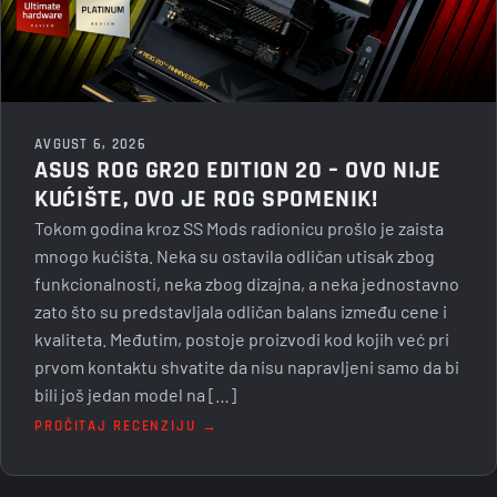
AVGUST 6, 2026
ASUS ROG GR20 EDITION 20 – OVO NIJE
KUĆIŠTE, OVO JE ROG SPOMENIK!
Tokom godina kroz SS Mods radionicu prošlo je zaista
mnogo kućišta. Neka su ostavila odličan utisak zbog
funkcionalnosti, neka zbog dizajna, a neka jednostavno
zato što su predstavljala odličan balans između cene i
kvaliteta. Međutim, postoje proizvodi kod kojih već pri
prvom kontaktu shvatite da nisu napravljeni samo da bi
bili još jedan model na […]
PROČITAJ RECENZIJU →