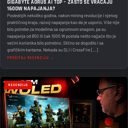
GIGABYTE AORUS AI TOP – ZAŠTO SE VRAĆAJU
1600W NAPAJANJA?
Poslednjih nekoliko godina, nakon mining revolucije i njenog
praktičnog kraja, razvoj napajanja kao da je usporio. Više nije
bilo potrebe za modelima sa ogromnom snagom, pa su
napajanja od 850 ili čak 1000 W postala nešto najjače što je
većini korisnika bilo potrebno. Slično se dogodilo i sa
grafičkim kartama. Nekada su SLI i CrossFire […]
PROČITAJ RECENZIJU →
RECENZIJE