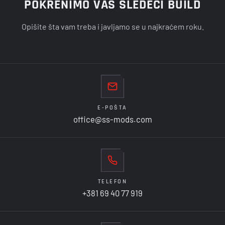
POKRENIMO VAŠ SLEDEĆI BUILD
Opišite šta vam treba i javljamo se u najkraćem roku.
E-POŠTA
office@ss-mods.com
TELEFON
+381 69 40 77 919