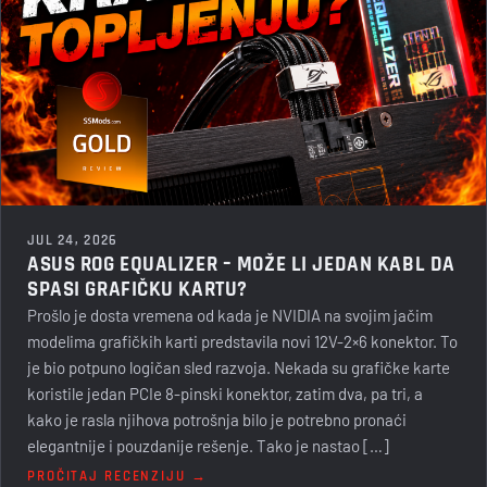
JUL 24, 2026
ASUS ROG EQUALIZER – MOŽE LI JEDAN KABL DA
SPASI GRAFIČKU KARTU?
Prošlo je dosta vremena od kada je NVIDIA na svojim jačim
modelima grafičkih karti predstavila novi 12V-2×6 konektor. To
je bio potpuno logičan sled razvoja. Nekada su grafičke karte
koristile jedan PCIe 8-pinski konektor, zatim dva, pa tri, a
kako je rasla njihova potrošnja bilo je potrebno pronaći
elegantnije i pouzdanije rešenje. Tako je nastao […]
PROČITAJ RECENZIJU →