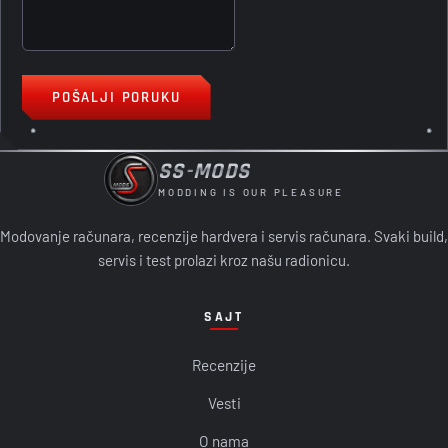
POŠALJI PORUKU
SS-MODS
MODDING IS OUR PLEASURE
Modovanje računara, recenzije hardvera i servis računara. Svaki build,
servis i test prolazi kroz našu radionicu.
SAJT
Recenzije
Vesti
O nama