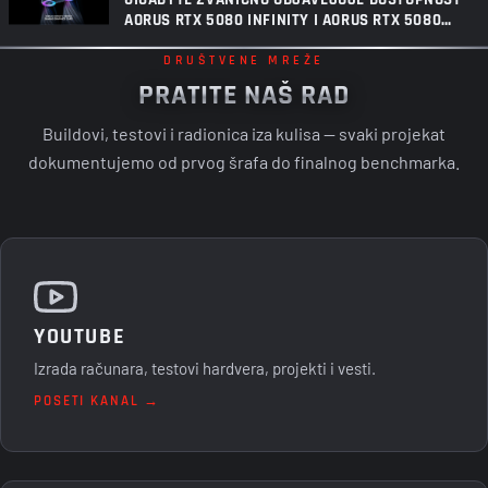
AORUS RTX 5080 INFINITY I AORUS RTX 5080
INFINITY WOOD GRAFIČKIH KARTICA
DRUŠTVENE MREŽE
PRATITE NAŠ RAD
Buildovi, testovi i radionica iza kulisa — svaki projekat
dokumentujemo od prvog šrafa do finalnog benchmarka.
YOUTUBE
Izrada računara, testovi hardvera, projekti i vesti.
POSETI KANAL →