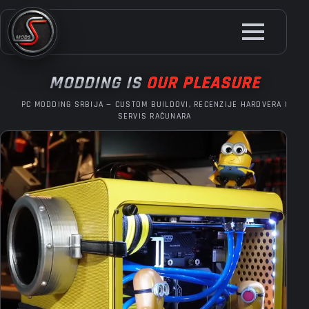
Skip
to
main
content
MODDING IS
OUR PLEASURE
PC MODDING SRBIJA — CUSTOM BUILDOVI, RECENZIJE HARDVERA I
SERVIS RAČUNARA