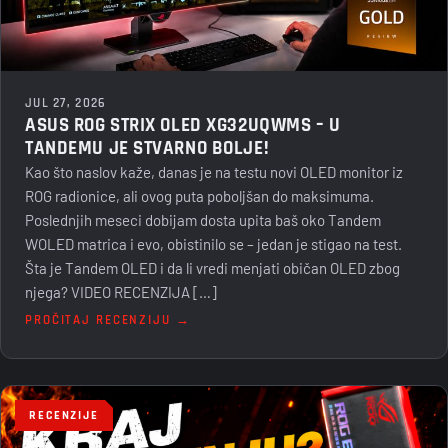
JUL 27, 2026
ASUS ROG STRIX OLED XG32UQWMS – U
TANDEMU JE STVARNO BOLJE!
Kao što naslov kaže, danas je na testu novi OLED monitor iz
ROG radionice, ali ovog puta poboljšan do maksimuma.
Poslednjih meseci dobijam dosta upita baš oko Tandem
WOLED matrica i evo, obistinilo se – jedan je stigao na test.
Šta je Tandem OLED i da li vredi menjati običan OLED zbog
njega? VIDEO RECENZIJA […]
PROČITAJ RECENZIJU →
RECENZIJE