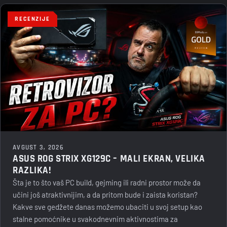
RECENZIJE
AVGUST 3, 2026
ASUS ROG STRIX XG129C – MALI EKRAN, VELIKA
RAZLIKA!
Šta je to što vaš PC build, gejming ili radni prostor može da
učini još atraktivnijim, a da pritom bude i zaista koristan?
Kakve sve gedžete danas možemo ubaciti u svoj setup kao
stalne pomoćnike u svakodnevnim aktivnostima za