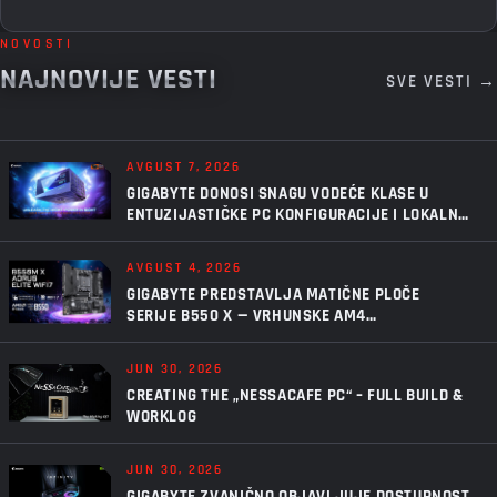
NOVOSTI
NAJNOVIJE VESTI
SVE VESTI →
AVGUST 7, 2026
GIGABYTE DONOSI SNAGU VODEĆE KLASE U
ENTUZIJASTIČKE PC KONFIGURACIJE I LOKALNU
VEŠTAČKU INTELIGENCIJU UZ AORUS P1600W
AVGUST 4, 2026
GIGABYTE PREDSTAVLJA MATIČNE PLOČE
SERIJE B550 X — VRHUNSKE AM4
PERFORMANSE, U NOVOM IZDANJU
JUN 30, 2026
CREATING THE „NESSACAFE PC“ – FULL BUILD &
WORKLOG
JUN 30, 2026
GIGABYTE ZVANIČNO OBJAVLJUJE DOSTUPNOST