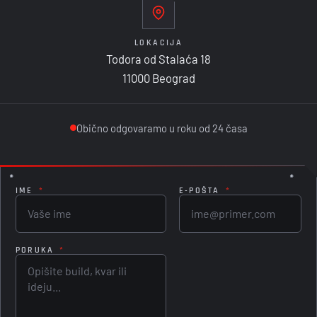
LOKACIJA
Todora od Stalaća 18
11000 Beograd
Obično odgovaramo u roku od 24 časa
IME
*
E-POŠTA
*
PORUKA
*