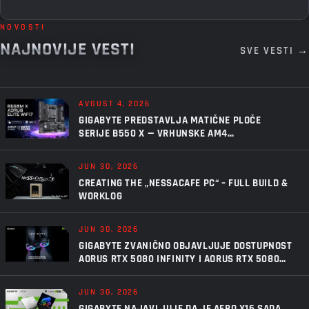
NOVOSTI
NAJNOVIJE VESTI
SVE VESTI →
AVGUST 4, 2026
GIGABYTE PREDSTAVLJA MATIČNE PLOČE
SERIJE B550 X — VRHUNSKE AM4
PERFORMANSE, U NOVOM IZDANJU
JUN 30, 2026
CREATING THE „NESSACAFE PC“ – FULL BUILD &
WORKLOG
JUN 30, 2026
GIGABYTE ZVANIČNO OBJAVLJUJE DOSTUPNOST
AORUS RTX 5080 INFINITY I AORUS RTX 5080
INFINITY WOOD GRAFIČKIH KARTICA
JUN 30, 2026
GIGABYTE NAJAVLJUJE DA JE AERO X16 SADA