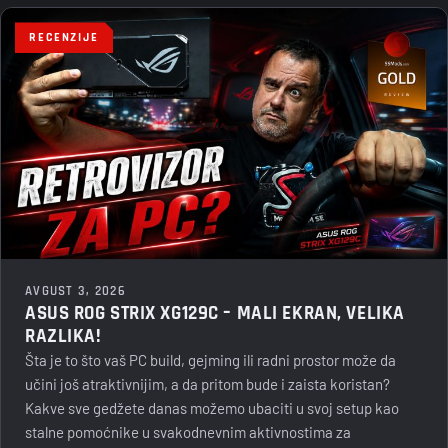
RECENZIJE
AVGUST 3, 2026
ASUS ROG STRIX XG129C – MALI EKRAN, VELIKA
RAZLIKA!
Šta je to što vaš PC build, gejming ili radni prostor može da
učini još atraktivnijim, a da pritom bude i zaista koristan?
Kakve sve gedžete danas možemo ubaciti u svoj setup kao
stalne pomoćnike u svakodnevnim aktivnostima za