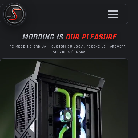
Skip
to
main
content
MODDING IS
OUR PLEASURE
PC MODDING SRBIJA — CUSTOM BUILDOVI, RECENZIJE HARDVERA I
SERVIS RAČUNARA