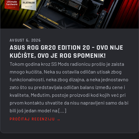
AVGUST 6, 2026
ASUS ROG GR20 EDITION 20 – OVO NIJE
KUĆIŠTE, OVO JE ROG SPOMENIK!
Tokom godina kroz SS Mods radionicu prošlo je zaista
mnogo kućišta. Neka su ostavila odličan utisak zbog
funkcionalnosti, neka zbog dizajna, a neka jednostavno
zato što su predstavljala odličan balans između cene i
kvaliteta. Međutim, postoje proizvodi kod kojih već pri
prvom kontaktu shvatite da nisu napravljeni samo da bi
bili još jedan model na […]
PROČITAJ RECENZIJU →