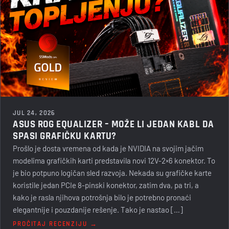
JUL 24, 2026
ASUS ROG EQUALIZER – MOŽE LI JEDAN KABL DA
SPASI GRAFIČKU KARTU?
Prošlo je dosta vremena od kada je NVIDIA na svojim jačim
modelima grafičkih karti predstavila novi 12V-2×6 konektor. To
je bio potpuno logičan sled razvoja. Nekada su grafičke karte
koristile jedan PCIe 8-pinski konektor, zatim dva, pa tri, a
kako je rasla njihova potrošnja bilo je potrebno pronaći
elegantnije i pouzdanije rešenje. Tako je nastao […]
PROČITAJ RECENZIJU →