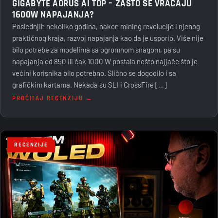
GIGABYTE AORUS AI TOP – ZAŠTO SE VRAĆAJU
1600W NAPAJANJA?
Poslednjih nekoliko godina, nakon mining revolucije i njenog
praktičnog kraja, razvoj napajanja kao da je usporio. Više nije
bilo potrebe za modelima sa ogromnom snagom, pa su
napajanja od 850 ili čak 1000 W postala nešto najjače što je
većini korisnika bilo potrebno. Slično se dogodilo i sa
grafičkim kartama. Nekada su SLI i CrossFire […]
PROČITAJ RECENZIJU →
RECENZIJE