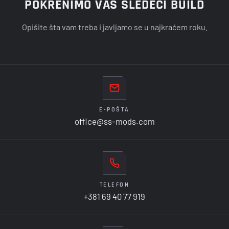
POKRENIMO VAŠ SLEDEĆI BUILD
Opišite šta vam treba i javljamo se u najkraćem roku.
E-POŠTA
office@ss-mods.com
TELEFON
+381 69 40 77 919