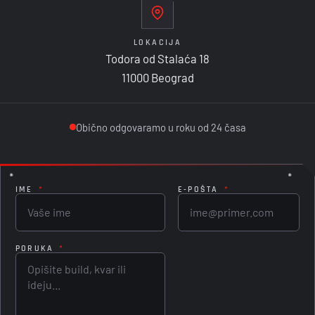
LOKACIJA
Todora od Stalaća 18
11000 Beograd
Obično odgovaramo u roku od 24 časa
IME
*
E-POŠTA
*
PORUKA
*