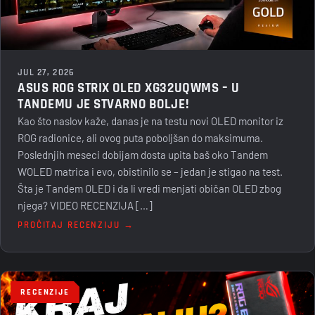
JUL 27, 2026
ASUS ROG STRIX OLED XG32UQWMS – U
TANDEMU JE STVARNO BOLJE!
Kao što naslov kaže, danas je na testu novi OLED monitor iz
ROG radionice, ali ovog puta poboljšan do maksimuma.
Poslednjih meseci dobijam dosta upita baš oko Tandem
WOLED matrica i evo, obistinilo se – jedan je stigao na test.
Šta je Tandem OLED i da li vredi menjati običan OLED zbog
njega? VIDEO RECENZIJA […]
PROČITAJ RECENZIJU →
RECENZIJE