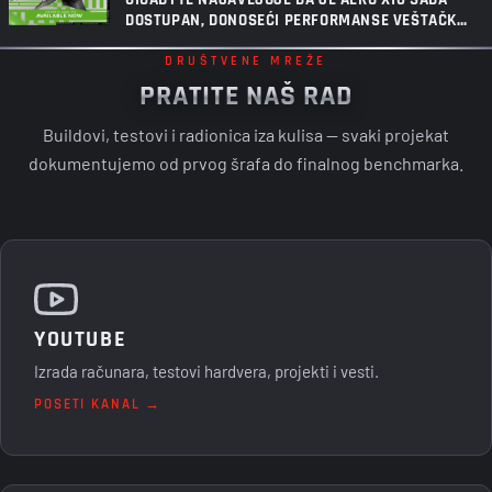
DOSTUPAN, DONOSEĆI PERFORMANSE VEŠTAČKE
INTELIGENCIJE SLEDEĆE GENERACIJE U ULTRA-
TANAK COPILOT+ PC
DRUŠTVENE MREŽE
PRATITE NAŠ RAD
Buildovi, testovi i radionica iza kulisa — svaki projekat
dokumentujemo od prvog šrafa do finalnog benchmarka.
YOUTUBE
Izrada računara, testovi hardvera, projekti i vesti.
POSETI KANAL →