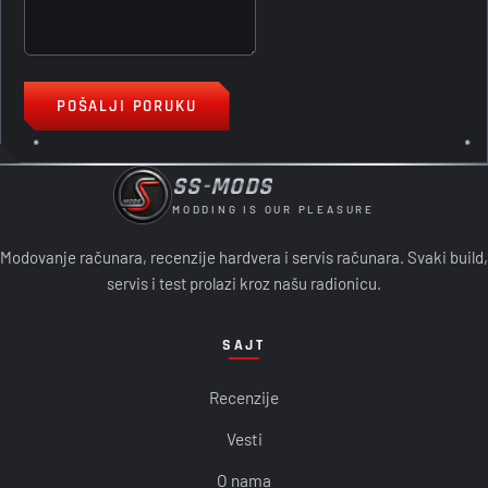
POŠALJI PORUKU
SS-MODS
MODDING IS OUR PLEASURE
Modovanje računara, recenzije hardvera i servis računara. Svaki build,
servis i test prolazi kroz našu radionicu.
SAJT
Recenzije
Vesti
O nama