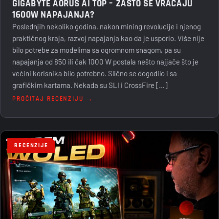
GIGABYTE AORUS AI TOP – ZAŠTO SE VRAĆAJU
1600W NAPAJANJA?
Poslednjih nekoliko godina, nakon mining revolucije i njenog
praktičnog kraja, razvoj napajanja kao da je usporio. Više nije
bilo potrebe za modelima sa ogromnom snagom, pa su
napajanja od 850 ili čak 1000 W postala nešto najjače što je
većini korisnika bilo potrebno. Slično se dogodilo i sa
grafičkim kartama. Nekada su SLI i CrossFire […]
PROČITAJ RECENZIJU →
RECENZIJE