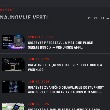
NOVOSTI
NAJNOVIJE VESTI
SVE VESTI →
AVGUST 4, 2026
GIGABYTE PREDSTAVLJA MATIČNE PLOČE
SERIJE B550 X — VRHUNSKE AM4
PERFORMANSE, U NOVOM IZDANJU
JUN 30, 2026
CREATING THE „NESSACAFE PC“ – FULL BUILD &
WORKLOG
JUN 30, 2026
GIGABYTE ZVANIČNO OBJAVLJUJE DOSTUPNOST
AORUS RTX 5080 INFINITY I AORUS RTX 5080
INFINITY WOOD GRAFIČKIH KARTICA
JUN 30, 2026
GIGABYTE NAJAVLJUJE DA JE AERO X16 SADA