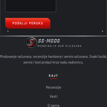
POŠALJI PORUKU
SS-MODS
MODDING IS OUR PLEASURE
Modovanje računara, recenzije hardvera i servis računara. Svaki build,
servis i test prolazi kroz našu radionicu.
SAJT
Recenzije
Vesti
O nama