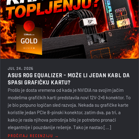
JUL 24, 2026
ASUS ROG EQUALIZER – MOŽE LI JEDAN KABL DA
SPASI GRAFIČKU KARTU?
Prošlo je dosta vremena od kada je NVIDIA na svojim jačim
modelima grafičkih karti predstavila novi 12V-2×6 konektor. To
je bio potpuno logičan sled razvoja. Nekada su grafičke karte
koristile jedan PCIe 8-pinski konektor, zatim dva, pa tri, a
kako je rasla njihova potrošnja bilo je potrebno pronaći
elegantnije i pouzdanije rešenje. Tako je nastao […]
PROČITAJ RECENZIJU →