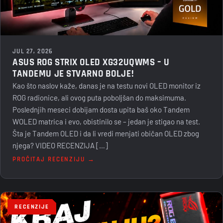
JUL 27, 2026
ASUS ROG STRIX OLED XG32UQWMS – U
TANDEMU JE STVARNO BOLJE!
Kao što naslov kaže, danas je na testu novi OLED monitor iz
ROG radionice, ali ovog puta poboljšan do maksimuma.
Poslednjih meseci dobijam dosta upita baš oko Tandem
WOLED matrica i evo, obistinilo se – jedan je stigao na test.
Šta je Tandem OLED i da li vredi menjati običan OLED zbog
njega? VIDEO RECENZIJA […]
PROČITAJ RECENZIJU →
RECENZIJE