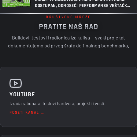
DOSTUPAN, DONOSEĆI PERFORMANSE VEŠTAČKE
INTELIGENCIJE SLEDEĆE GENERACIJE U ULTRA-
TANAK COPILOT+ PC
DRUŠTVENE MREŽE
PRATITE NAŠ RAD
Buildovi, testovi i radionica iza kulisa — svaki projekat
dokumentujemo od prvog šrafa do finalnog benchmarka.
YOUTUBE
Izrada računara, testovi hardvera, projekti i vesti.
POSETI KANAL →