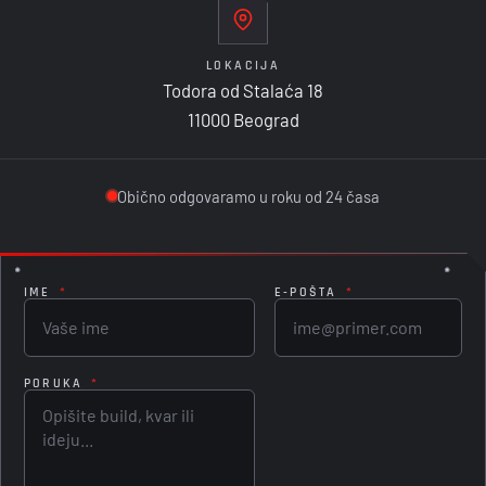
LOKACIJA
Todora od Stalaća 18
11000 Beograd
Obično odgovaramo u roku od 24 časa
IME
*
E-POŠTA
*
PORUKA
*