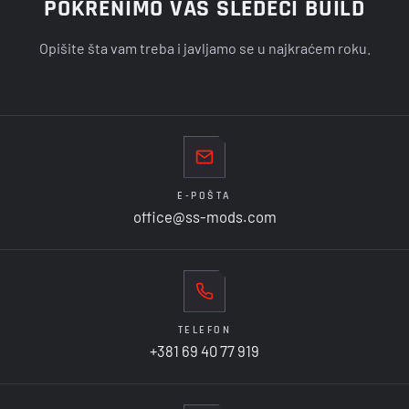
POKRENIMO VAŠ SLEDEĆI BUILD
Opišite šta vam treba i javljamo se u najkraćem roku.
E-POŠTA
office@ss-mods.com
TELEFON
+381 69 40 77 919