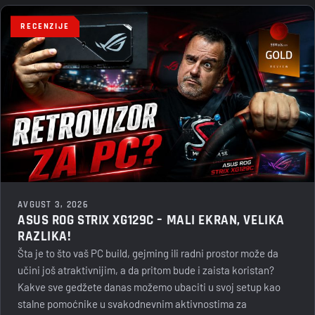
RECENZIJE
AVGUST 3, 2026
ASUS ROG STRIX XG129C – MALI EKRAN, VELIKA
RAZLIKA!
Šta je to što vaš PC build, gejming ili radni prostor može da
učini još atraktivnijim, a da pritom bude i zaista koristan?
Kakve sve gedžete danas možemo ubaciti u svoj setup kao
stalne pomoćnike u svakodnevnim aktivnostima za