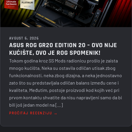
AVGUST 6, 2026
ASUS ROG GR20 EDITION 20 – OVO NIJE
KUĆIŠTE, OVO JE ROG SPOMENIK!
Tokom godina kroz SS Mods radionicu prošlo je zaista
mnogo kućišta. Neka su ostavila odličan utisak zbog
funkcionalnosti, neka zbog dizajna, a neka jednostavno
zato što su predstavljala odličan balans između cene i
kvaliteta. Međutim, postoje proizvodi kod kojih već pri
prvom kontaktu shvatite da nisu napravljeni samo da bi
bili još jedan model na […]
PROČITAJ RECENZIJU →