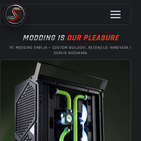
Skip
to
main
content
MODDING IS
OUR PLEASURE
PC MODDING SRBIJA — CUSTOM BUILDOVI, RECENZIJE HARDVERA I
SERVIS RAČUNARA