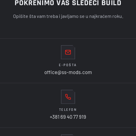
POKRENIMO VAŠ SLEDEĆI BUILD
Opišite šta vam treba i javljamo se u najkraćem roku.
E-POŠTA
office@ss-mods.com
TELEFON
+381 69 40 77 919