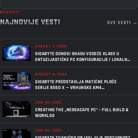
NOVOSTI
NAJNOVIJE VESTI
SVE VESTI →
AVGUST 7, 2026
GIGABYTE DONOSI SNAGU VODEĆE KLASE U
ENTUZIJASTIČKE PC KONFIGURACIJE I LOKALNU
VEŠTAČKU INTELIGENCIJU UZ AORUS P1600W
AVGUST 4, 2026
GIGABYTE PREDSTAVLJA MATIČNE PLOČE
SERIJE B550 X — VRHUNSKE AM4
PERFORMANSE, U NOVOM IZDANJU
JUN 30, 2026
CREATING THE „NESSACAFE PC“ – FULL BUILD &
WORKLOG
JUN 30, 2026
GIGABYTE ZVANIČNO OBJAVLJUJE DOSTUPNOST