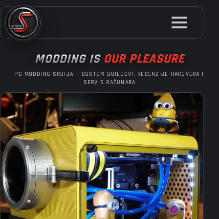
Skip
to
main
content
MODDING IS
OUR PLEASURE
PC MODDING SRBIJA — CUSTOM BUILDOVI, RECENZIJE HARDVERA I
SERVIS RAČUNARA