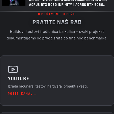
AORUS RTX 5080 INFINITY I AORUS RTX 5080
INFINITY WOOD GRAFIČKIH KARTICA
DRUŠTVENE MREŽE
PRATITE NAŠ RAD
Buildovi, testovi i radionica iza kulisa — svaki projekat
dokumentujemo od prvog šrafa do finalnog benchmarka.
YOUTUBE
Izrada računara, testovi hardvera, projekti i vesti.
POSETI KANAL →