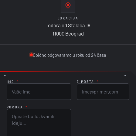
LOKACIJA
Todora od Stalaća 18
11000 Beograd
Obično odgovaramo u roku od 24 časa
IME
*
E-POŠTA
*
PORUKA
*