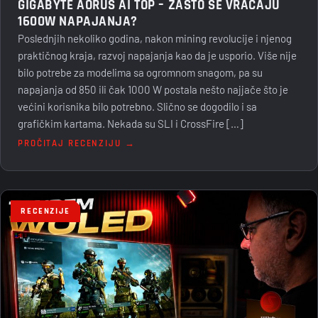
GIGABYTE AORUS AI TOP – ZAŠTO SE VRAĆAJU
1600W NAPAJANJA?
Poslednjih nekoliko godina, nakon mining revolucije i njenog
praktičnog kraja, razvoj napajanja kao da je usporio. Više nije
bilo potrebe za modelima sa ogromnom snagom, pa su
napajanja od 850 ili čak 1000 W postala nešto najjače što je
većini korisnika bilo potrebno. Slično se dogodilo i sa
grafičkim kartama. Nekada su SLI i CrossFire […]
PROČITAJ RECENZIJU →
RECENZIJE