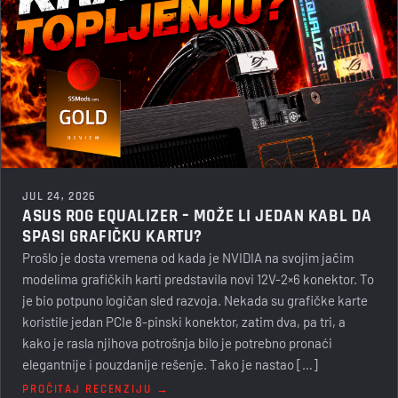
JUL 24, 2026
ASUS ROG EQUALIZER – MOŽE LI JEDAN KABL DA
SPASI GRAFIČKU KARTU?
Prošlo je dosta vremena od kada je NVIDIA na svojim jačim
modelima grafičkih karti predstavila novi 12V-2×6 konektor. To
je bio potpuno logičan sled razvoja. Nekada su grafičke karte
koristile jedan PCIe 8-pinski konektor, zatim dva, pa tri, a
kako je rasla njihova potrošnja bilo je potrebno pronaći
elegantnije i pouzdanije rešenje. Tako je nastao […]
PROČITAJ RECENZIJU →