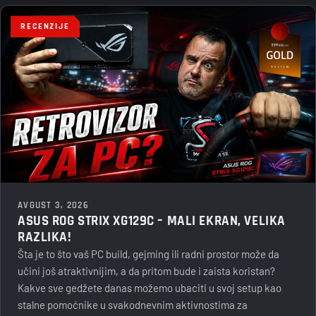
RECENZIJE
AVGUST 3, 2026
ASUS ROG STRIX XG129C – MALI EKRAN, VELIKA
RAZLIKA!
Šta je to što vaš PC build, gejming ili radni prostor može da
učini još atraktivnijim, a da pritom bude i zaista koristan?
Kakve sve gedžete danas možemo ubaciti u svoj setup kao
stalne pomoćnike u svakodnevnim aktivnostima za