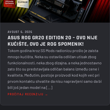
AVGUST 6, 2026
ASUS ROG GR20 EDITION 20 – OVO NIJE
KUĆIŠTE, OVO JE ROG SPOMENIK!
Tokom godina kroz SS Mods radionicu prošlo je zaista
mnogo kućišta. Neka su ostavila odličan utisak zbog
funkcionalnosti, neka zbog dizajna, a neka jednostavno
zato što su predstavljala odličan balans između cene i
kvaliteta. Međutim, postoje proizvodi kod kojih već pri
prvom kontaktu shvatite da nisu napravljeni samo da bi
bili još jedan model na […]
PROČITAJ RECENZIJU →