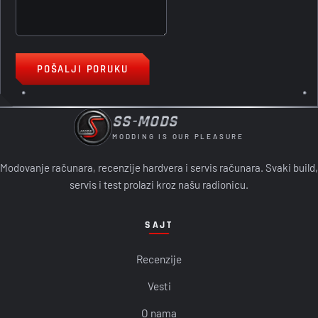
POŠALJI PORUKU
SS-MODS
MODDING IS OUR PLEASURE
Modovanje računara, recenzije hardvera i servis računara. Svaki build,
servis i test prolazi kroz našu radionicu.
SAJT
Recenzije
Vesti
O nama