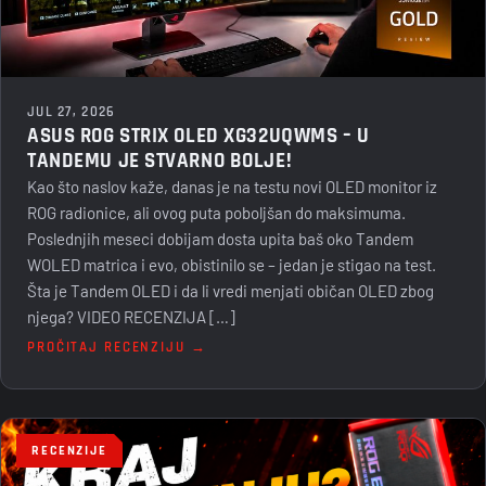
JUL 27, 2026
ASUS ROG STRIX OLED XG32UQWMS – U
TANDEMU JE STVARNO BOLJE!
Kao što naslov kaže, danas je na testu novi OLED monitor iz
ROG radionice, ali ovog puta poboljšan do maksimuma.
Poslednjih meseci dobijam dosta upita baš oko Tandem
WOLED matrica i evo, obistinilo se – jedan je stigao na test.
Šta je Tandem OLED i da li vredi menjati običan OLED zbog
njega? VIDEO RECENZIJA […]
PROČITAJ RECENZIJU →
RECENZIJE