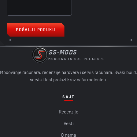
POŠALJI PORUKU
SS-MODS
MODDING IS OUR PLEASURE
Modovanje računara, recenzije hardvera i servis računara. Svaki build,
servis i test prolazi kroz našu radionicu.
SAJT
Recenzije
Vesti
O nama