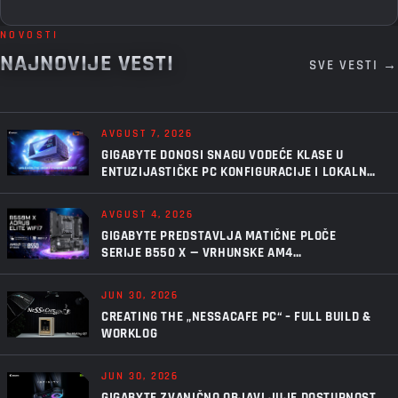
NOVOSTI
NAJNOVIJE VESTI
SVE VESTI →
AVGUST 7, 2026
GIGABYTE DONOSI SNAGU VODEĆE KLASE U
ENTUZIJASTIČKE PC KONFIGURACIJE I LOKALNU
VEŠTAČKU INTELIGENCIJU UZ AORUS P1600W
AVGUST 4, 2026
GIGABYTE PREDSTAVLJA MATIČNE PLOČE
SERIJE B550 X — VRHUNSKE AM4
PERFORMANSE, U NOVOM IZDANJU
JUN 30, 2026
CREATING THE „NESSACAFE PC“ – FULL BUILD &
WORKLOG
JUN 30, 2026
GIGABYTE ZVANIČNO OBJAVLJUJE DOSTUPNOST