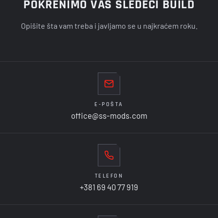
POKRENIMO VAŠ SLEDEĆI BUILD
Opišite šta vam treba i javljamo se u najkraćem roku.
E-POŠTA
office@ss-mods.com
TELEFON
+381 69 40 77 919