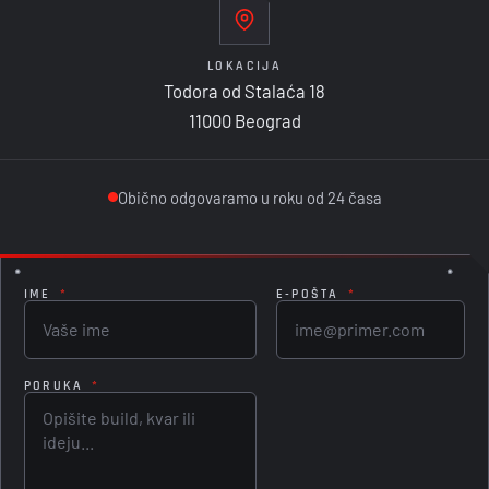
LOKACIJA
Todora od Stalaća 18
11000 Beograd
Obično odgovaramo u roku od 24 časa
IME
*
E-POŠTA
*
PORUKA
*