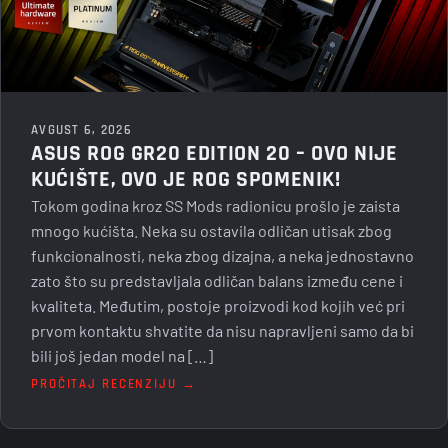
AVGUST 6, 2026
ASUS ROG GR20 EDITION 20 – OVO NIJE
KUĆIŠTE, OVO JE ROG SPOMENIK!
Tokom godina kroz SS Mods radionicu prošlo je zaista
mnogo kućišta. Neka su ostavila odličan utisak zbog
funkcionalnosti, neka zbog dizajna, a neka jednostavno
zato što su predstavljala odličan balans između cene i
kvaliteta. Međutim, postoje proizvodi kod kojih već pri
prvom kontaktu shvatite da nisu napravljeni samo da bi
bili još jedan model na […]
PROČITAJ RECENZIJU →