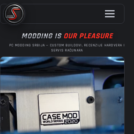
Skip
to
main
content
MODDING IS
OUR PLEASURE
PC MODDING SRBIJA — CUSTOM BUILDOVI, RECENZIJE HARDVERA I
SERVIS RAČUNARA