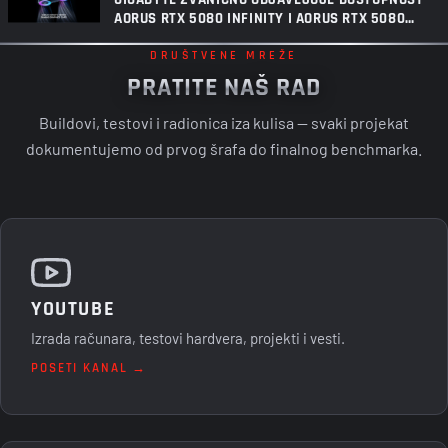
AORUS RTX 5080 INFINITY I AORUS RTX 5080
INFINITY WOOD GRAFIČKIH KARTICA
DRUŠTVENE MREŽE
PRATITE NAŠ RAD
Buildovi, testovi i radionica iza kulisa — svaki projekat
dokumentujemo od prvog šrafa do finalnog benchmarka.
YOUTUBE
Izrada računara, testovi hardvera, projekti i vesti.
POSETI KANAL →