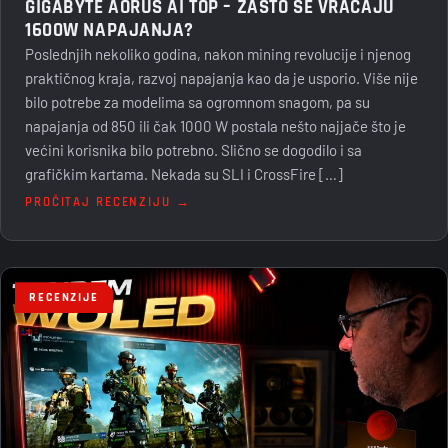
GIGABYTE AORUS AI TOP – ZAŠTO SE VRAĆAJU
1600W NAPAJANJA?
Poslednjih nekoliko godina, nakon mining revolucije i njenog
praktičnog kraja, razvoj napajanja kao da je usporio. Više nije
bilo potrebe za modelima sa ogromnom snagom, pa su
napajanja od 850 ili čak 1000 W postala nešto najjače što je
većini korisnika bilo potrebno. Slično se dogodilo i sa
grafičkim kartama. Nekada su SLI i CrossFire […]
PROČITAJ RECENZIJU →
RECENZIJE