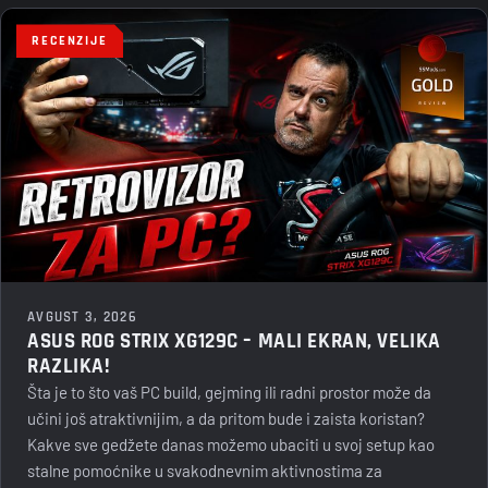
RECENZIJE
AVGUST 3, 2026
ASUS ROG STRIX XG129C – MALI EKRAN, VELIKA
RAZLIKA!
Šta je to što vaš PC build, gejming ili radni prostor može da
učini još atraktivnijim, a da pritom bude i zaista koristan?
Kakve sve gedžete danas možemo ubaciti u svoj setup kao
stalne pomoćnike u svakodnevnim aktivnostima za