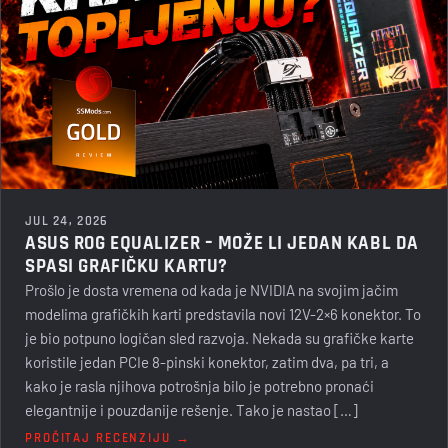
JUL 24, 2026
ASUS ROG EQUALIZER – MOŽE LI JEDAN KABL DA
SPASI GRAFIČKU KARTU?
Prošlo je dosta vremena od kada je NVIDIA na svojim jačim
modelima grafičkih karti predstavila novi 12V-2×6 konektor. To
je bio potpuno logičan sled razvoja. Nekada su grafičke karte
koristile jedan PCIe 8-pinski konektor, zatim dva, pa tri, a
kako je rasla njihova potrošnja bilo je potrebno pronaći
elegantnije i pouzdanije rešenje. Tako je nastao […]
PROČITAJ RECENZIJU →