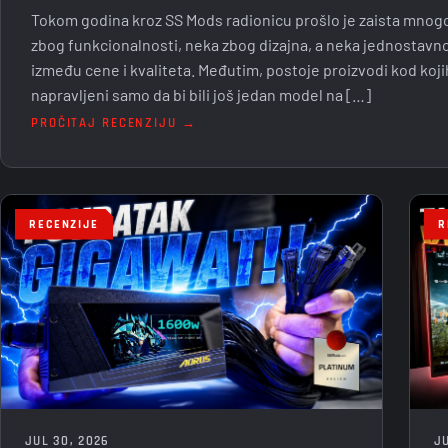
Tokom godina kroz SS Mods radionicu prošlo je zaista mnogo 
zbog funkcionalnosti, neka zbog dizajna, a neka jednostavno
između cene i kvaliteta. Međutim, postoje proizvodi kod koji
napravljeni samo da bi bili još jedan model na […]
PROČITAJ RECENZIJU →
RECENZIJE
R
JUL 30, 2026
JU