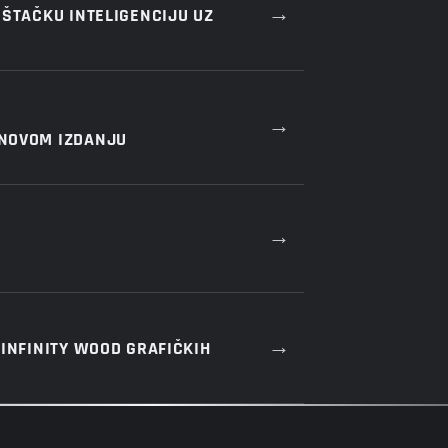
→
EŠTAČKU INTELIGENCIJU UZ
→
 NOVOM IZDANJU
→
→
INFINITY WOOD GRAFIČKIH