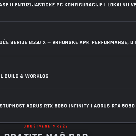
ASE U ENTUZIJASTIČKE PC KONFIGURACIJE I LOKALNU V
OČE SERIJE B550 X — VRHUNSKE AM4 PERFORMANSE, U
LL BUILD & WORKLOG
TUPNOST AORUS RTX 5080 INFINITY I AORUS RTX 5080 
DRUŠTVENE MREŽE