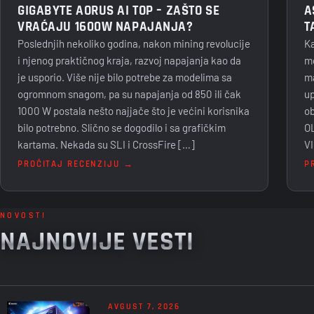
GIGABYTE AORUS AI TOP – ZAŠTO SE
A
VRAĆAJU 1600W NAPAJANJA?
T
Poslednjih nekoliko godina, nakon mining revolucije
Ka
i njenog praktičnog kraja, razvoj napajanja kao da
mo
je usporio. Više nije bilo potrebe za modelima sa
ma
ogromnom snagom, pa su napajanja od 850 ili čak
up
1000 W postala nešto najjače što je većini korisnika
ob
bilo potrebno. Slično se dogodilo i sa grafičkim
OL
kartama. Nekada su SLI i CrossFire […]
V
PROČITAJ RECENZIJU →
P
NOVOSTI
NAJNOVIJE VESTI
AVGUST 7, 2026