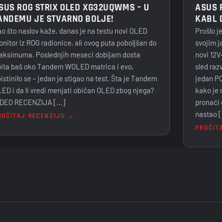
ASUS 
SUS ROG STRIX OLED XG32UQWMS – U
KABL 
ANDEMU JE STVARNO BOLJE!
Prošlo j
o što naslov kaže, danas je na testu novi OLED
svojim j
nitor iz ROG radionice, ali ovog puta poboljšan do
novi 12V
ksimuma. Poslednjih meseci dobijam dosta
sled raz
ita baš oko Tandem WOLED matrica i evo,
jedan PC
istinilo se – jedan je stigao na test. Šta je Tandem
kako je 
ED i da li vredi menjati običan OLED zbog njega?
pronaći 
IDEO RECENZIJA […]
nastao 
ROČITAJ RECENZIJU →
PROČIT