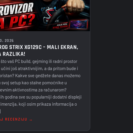
3, 2026
ROG STRIX XG129C – MALI EKRAN,
A RAZLIKA!
 što vaš PC build, gejming ili radni prostor
učini još atraktivnijim, a da pritom bude i
koristan? Kakve sve gedžete danas možemo
u svoj setup kao stalne pomoćnike u
evnim aktivnostima za računarom?
ih godina sve su popularniji dodatni displeji
imenzija, koji osim prikaza informacija o
]
AJ RECENZIJU →