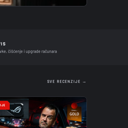
VIS
vke, čišćenje i upgrade računara
SVE RECENZIJE →
IJE