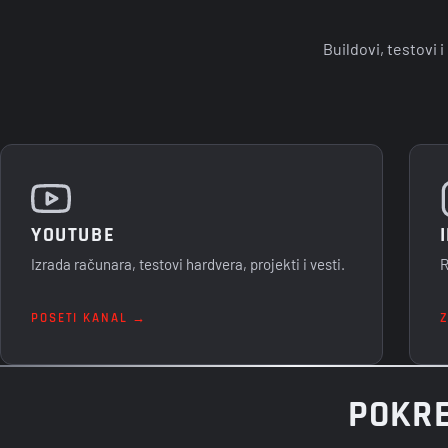
Buildovi, testovi 
YOUTUBE
Izrada računara, testovi hardvera, projekti i vesti.
R
POSETI KANAL →
POKRE