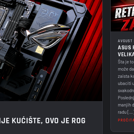
AVGUST 
ASUS 
VELIK
Šta je to
može da 
zaista 
ubaciti 
svakodn
Poslednj
manjih d
radu […
IJE KUĆIŠTE, OVO JE ROG
PROČIT