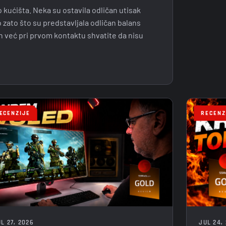
kućišta. Neka su ostavila odličan utisak
 zato što su predstavljala odličan balans
h već pri prvom kontaktu shvatite da nisu
ECENZIJE
RECENZ
JUL 24,
L 27, 2026