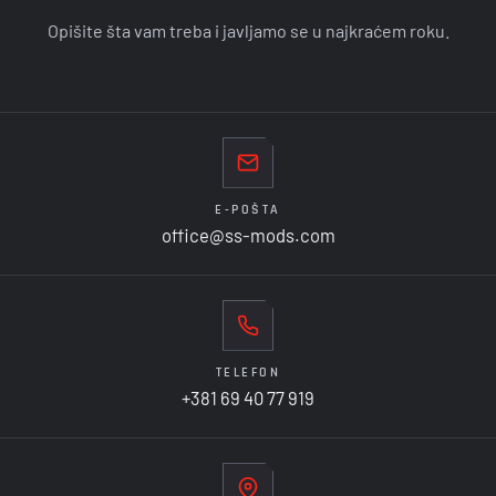
Opišite šta vam treba i javljamo se u najkraćem roku.
E-POŠTA
office@ss-mods.com
TELEFON
+381 69 40 77 919