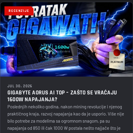
RECENZIJE
JUL 30, 2026
GIGABYTE AORUS AI TOP – ZAŠTO SE VRAĆAJU
1600W NAPAJANJA?
Poslednjih nekoliko godina, nakon mining revolucije i njenog
praktičnog kraja, razvoj napajanja kao da je usporio. Više nije
bilo potrebe za modelima sa ogromnom snagom, pa su
napajanja od 850 ili čak 1000 W postala nešto najjače što je