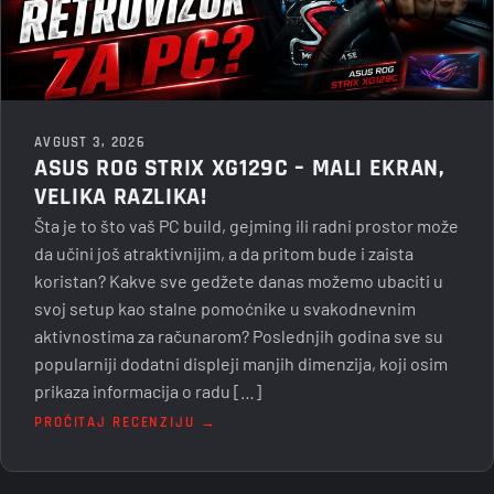
AVGUST 3, 2026
ASUS ROG STRIX XG129C – MALI EKRAN,
VELIKA RAZLIKA!
Šta je to što vaš PC build, gejming ili radni prostor može
da učini još atraktivnijim, a da pritom bude i zaista
koristan? Kakve sve gedžete danas možemo ubaciti u
svoj setup kao stalne pomoćnike u svakodnevnim
aktivnostima za računarom? Poslednjih godina sve su
popularniji dodatni displeji manjih dimenzija, koji osim
prikaza informacija o radu […]
PROČITAJ RECENZIJU →