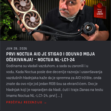
JUN 28, 2026
PRVI NOCTUA AIO JE STIGAO I ODUVAO MOJA
OČEKIVANJA! – NOCTUA NL-LC1-24
Godinama su vladali vazduhom, a sada su zaronili i u
vodu. Kada Noctua posle dve decenije razvoja i usavršavanja
vazdušnih hladnjaka kaže da je spremna za AIO tržište, onda
znate da ovo nije još jedan RGB šou sa ekrančićem. Ovo je
hladnjak koji je napravljen da hladi, ćuti i traje.Danas na testu
imamo Noctua NL-LC1-24, prvi […]
PROČITAJ RECENZIJU →