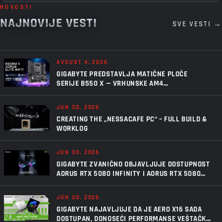
NOVOSTI
NAJNOVIJE VESTI
SVE VESTI →
AVGUST 4, 2026
GIGABYTE PREDSTAVLJA MATIČNE PLOČE
SERIJE B550 X — VRHUNSKE AM4
PERFORMANSE, U NOVOM IZDANJU
JUN 30, 2026
CREATING THE „NESSACAFE PC“ – FULL BUILD &
WORKLOG
JUN 30, 2026
GIGABYTE ZVANIČNO OBJAVLJUJE DOSTUPNOST
AORUS RTX 5080 INFINITY I AORUS RTX 5080
INFINITY WOOD GRAFIČKIH KARTICA
JUN 30, 2026
GIGABYTE NAJAVLJUJE DA JE AERO X16 SADA
DOSTUPAN, DONOSEĆI PERFORMANSE VEŠTAČKE