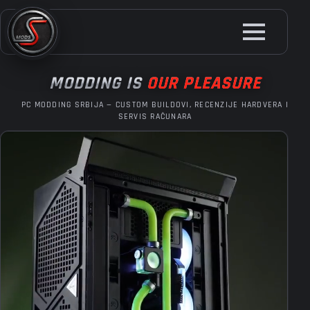
Skip
to
main
content
MODDING IS
OUR PLEASURE
PC MODDING SRBIJA — CUSTOM BUILDOVI, RECENZIJE HARDVERA I
SERVIS RAČUNARA