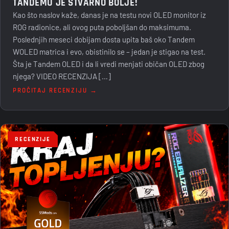
TANDEMU JE STVARNO BOLJE!
Kao što naslov kaže, danas je na testu novi OLED monitor iz
ROG radionice, ali ovog puta poboljšan do maksimuma.
Poslednjih meseci dobijam dosta upita baš oko Tandem
WOLED matrica i evo, obistinilo se – jedan je stigao na test.
Šta je Tandem OLED i da li vredi menjati običan OLED zbog
njega? VIDEO RECENZIJA […]
PROČITAJ RECENZIJU →
RECENZIJE