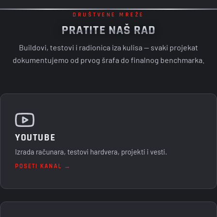
INTELIGENCIJE SLEDEĆE GENERACIJE U ULTRA-
TANAK COPILOT+ PC
DRUŠTVENE MREŽE
PRATITE NAŠ RAD
Buildovi, testovi i radionica iza kulisa — svaki projekat
dokumentujemo od prvog šrafa do finalnog benchmarka.
YOUTUBE
Izrada računara, testovi hardvera, projekti i vesti.
POSETI KANAL →