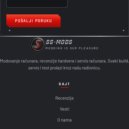
POŠALJI PORUKU
SS-MODS
MODDING IS OUR PLEASURE
Modovanje računara, recenzije hardvera i servis računara. Svaki build,
servis i test prolazi kroz našu radionicu.
SAJT
Recenzije
Vesti
O nama