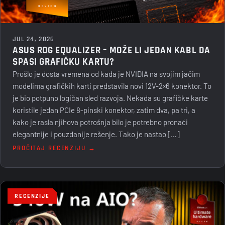
JUL 24, 2026
ASUS ROG EQUALIZER – MOŽE LI JEDAN KABL DA
SPASI GRAFIČKU KARTU?
Prošlo je dosta vremena od kada je NVIDIA na svojim jačim
modelima grafičkih karti predstavila novi 12V-2×6 konektor. To
je bio potpuno logičan sled razvoja. Nekada su grafičke karte
koristile jedan PCIe 8-pinski konektor, zatim dva, pa tri, a
kako je rasla njihova potrošnja bilo je potrebno pronaći
elegantnije i pouzdanije rešenje. Tako je nastao […]
PROČITAJ RECENZIJU →
RECENZIJE