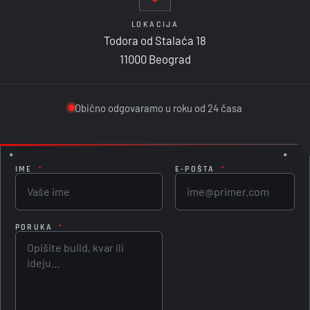
LOKACIJA
Todora od Stalaća 18
11000 Beograd
Obično odgovaramo u roku od 24 časa
IME
*
E-POŠTA
*
PORUKA
*