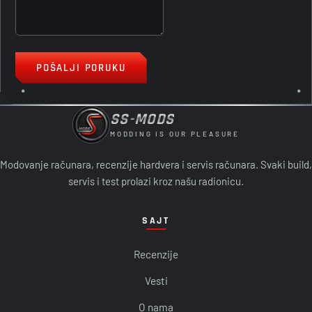
POŠALJI PORUKU
SS-MODS
MODDING IS OUR PLEASURE
Modovanje računara, recenzije hardvera i servis računara. Svaki build,
servis i test prolazi kroz našu radionicu.
SAJT
Recenzije
Vesti
O nama