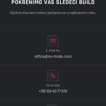
POKRENIMO VAŠ SLEDEĆI BUILD
Opišite šta vam treba i javljamo se u najkraćem roku.
E-POŠTA
office@ss-mods.com
TELEFON
+381 69 40 77 919