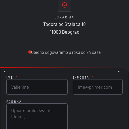
LOKACIJA
Todora od Stalaća 18
11000 Beograd
Obično odgovaramo u roku od 24 časa
IME
*
E-POŠTA
*
PORUKA
*