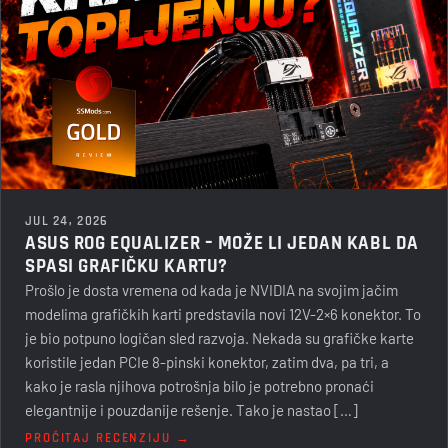
JUL 24, 2026
ASUS ROG EQUALIZER – MOŽE LI JEDAN KABL DA
SPASI GRAFIČKU KARTU?
Prošlo je dosta vremena od kada je NVIDIA na svojim jačim
modelima grafičkih karti predstavila novi 12V-2×6 konektor. To
je bio potpuno logičan sled razvoja. Nekada su grafičke karte
koristile jedan PCIe 8-pinski konektor, zatim dva, pa tri, a
kako je rasla njihova potrošnja bilo je potrebno pronaći
elegantnije i pouzdanije rešenje. Tako je nastao […]
PROČITAJ RECENZIJU →