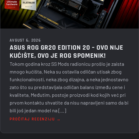
AVGUST 6, 2026
ASUS ROG GR20 EDITION 20 – OVO NIJE
KUĆIŠTE, OVO JE ROG SPOMENIK!
Tokom godina kroz SS Mods radionicu prošlo je zaista
mnogo kućišta. Neka su ostavila odličan utisak zbog
funkcionalnosti, neka zbog dizajna, a neka jednostavno
zato što su predstavljala odličan balans između cene i
kvaliteta. Međutim, postoje proizvodi kod kojih već pri
prvom kontaktu shvatite da nisu napravljeni samo da bi
bili još jedan model na […]
PROČITAJ RECENZIJU →