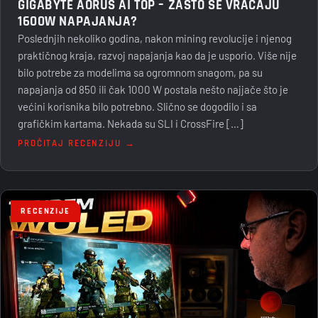
GIGABYTE AORUS AI TOP – ZAŠTO SE VRAĆAJU
1600W NAPAJANJA?
Poslednjih nekoliko godina, nakon mining revolucije i njenog
praktičnog kraja, razvoj napajanja kao da je usporio. Više nije
bilo potrebe za modelima sa ogromnom snagom, pa su
napajanja od 850 ili čak 1000 W postala nešto najjače što je
većini korisnika bilo potrebno. Slično se dogodilo i sa
grafičkim kartama. Nekada su SLI i CrossFire […]
PROČITAJ RECENZIJU →
RECENZIJE