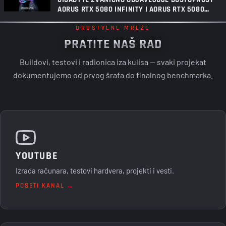
AORUS RTX 5080 INFINITY I AORUS RTX 5080
INFINITY WOOD GRAFIČKIH KARTICA
DRUŠTVENE MREŽE
PRATITE NAŠ RAD
Buildovi, testovi i radionica iza kulisa — svaki projekat
dokumentujemo od prvog šrafa do finalnog benchmarka.
YOUTUBE
Izrada računara, testovi hardvera, projekti i vesti.
POSETI KANAL →