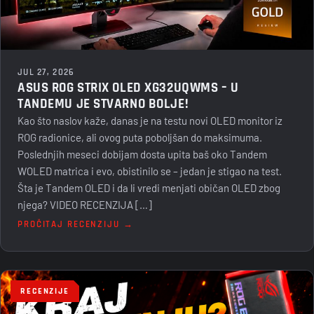
JUL 27, 2026
ASUS ROG STRIX OLED XG32UQWMS – U
TANDEMU JE STVARNO BOLJE!
Kao što naslov kaže, danas je na testu novi OLED monitor iz
ROG radionice, ali ovog puta poboljšan do maksimuma.
Poslednjih meseci dobijam dosta upita baš oko Tandem
WOLED matrica i evo, obistinilo se – jedan je stigao na test.
Šta je Tandem OLED i da li vredi menjati običan OLED zbog
njega? VIDEO RECENZIJA […]
PROČITAJ RECENZIJU →
RECENZIJE