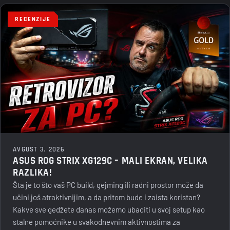
RECENZIJE
AVGUST 3, 2026
ASUS ROG STRIX XG129C – MALI EKRAN, VELIKA
RAZLIKA!
Šta je to što vaš PC build, gejming ili radni prostor može da
učini još atraktivnijim, a da pritom bude i zaista koristan?
Kakve sve gedžete danas možemo ubaciti u svoj setup kao
stalne pomoćnike u svakodnevnim aktivnostima za