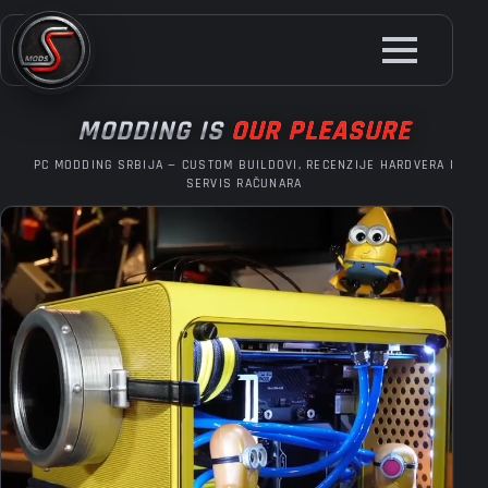
Skip
to
main
content
MODDING IS
OUR PLEASURE
PC MODDING SRBIJA — CUSTOM BUILDOVI, RECENZIJE HARDVERA I
SERVIS RAČUNARA