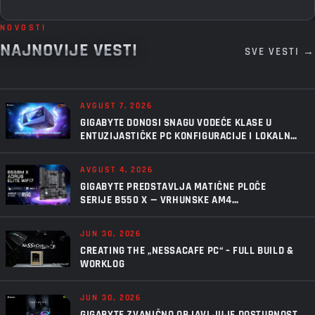
NOVOSTI
NAJNOVIJE VESTI
SVE VESTI →
AVGUST 7, 2026
GIGABYTE DONOSI SNAGU VODEĆE KLASE U
ENTUZIJASTIČKE PC KONFIGURACIJE I LOKALNU
VEŠTAČKU INTELIGENCIJU UZ AORUS P1600W
AVGUST 4, 2026
GIGABYTE PREDSTAVLJA MATIČNE PLOČE
SERIJE B550 X — VRHUNSKE AM4
PERFORMANSE, U NOVOM IZDANJU
JUN 30, 2026
CREATING THE „NESSACAFE PC“ – FULL BUILD &
WORKLOG
JUN 30, 2026
GIGABYTE ZVANIČNO OBJAVLJUJE DOSTUPNOST