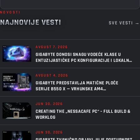
NOVOSTI
NAJNOVIJE VESTI
SVE VESTI →
AVGUST 7, 2026
GIGABYTE DONOSI SNAGU VODEĆE KLASE U
ENTUZIJASTIČKE PC KONFIGURACIJE I LOKALNU
VEŠTAČKU INTELIGENCIJU UZ AORUS P1600W
AVGUST 4, 2026
GIGABYTE PREDSTAVLJA MATIČNE PLOČE
SERIJE B550 X — VRHUNSKE AM4
PERFORMANSE, U NOVOM IZDANJU
JUN 30, 2026
CREATING THE „NESSACAFE PC“ – FULL BUILD &
WORKLOG
JUN 30, 2026
GIGABYTE ZVANIČNO OBJAVLJUJE DOSTUPNOST