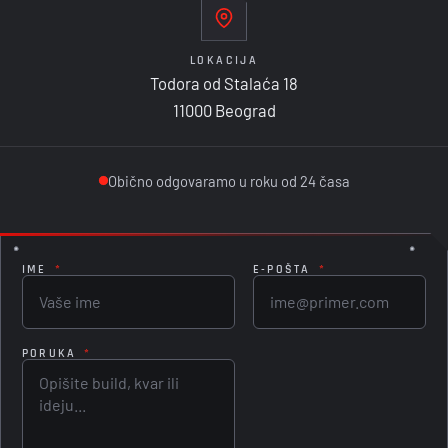
LOKACIJA
Todora od Stalaća 18
11000 Beograd
Obično odgovaramo u roku od 24 časa
IME
*
E-POŠTA
*
PORUKA
*