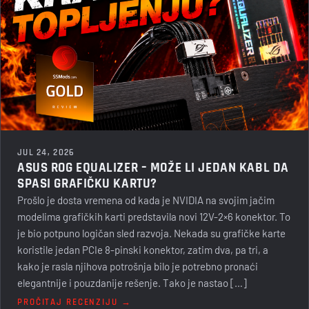
JUL 24, 2026
ASUS ROG EQUALIZER – MOŽE LI JEDAN KABL DA
SPASI GRAFIČKU KARTU?
Prošlo je dosta vremena od kada je NVIDIA na svojim jačim
modelima grafičkih karti predstavila novi 12V-2×6 konektor. To
je bio potpuno logičan sled razvoja. Nekada su grafičke karte
koristile jedan PCIe 8-pinski konektor, zatim dva, pa tri, a
kako je rasla njihova potrošnja bilo je potrebno pronaći
elegantnije i pouzdanije rešenje. Tako je nastao […]
PROČITAJ RECENZIJU →