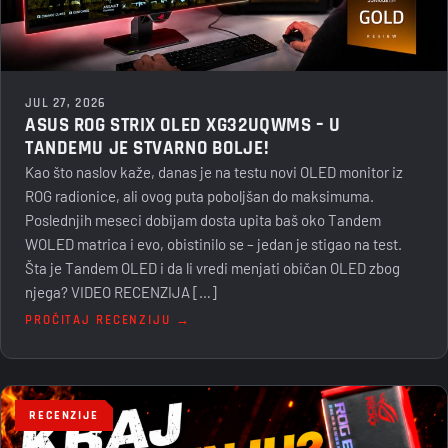
JUL 27, 2026
ASUS ROG STRIX OLED XG32UQWMS – U
TANDEMU JE STVARNO BOLJE!
Kao što naslov kaže, danas je na testu novi OLED monitor iz
ROG radionice, ali ovog puta poboljšan do maksimuma.
Poslednjih meseci dobijam dosta upita baš oko Tandem
WOLED matrica i evo, obistinilo se – jedan je stigao na test.
Šta je Tandem OLED i da li vredi menjati običan OLED zbog
njega? VIDEO RECENZIJA […]
PROČITAJ RECENZIJU →
RECENZIJE