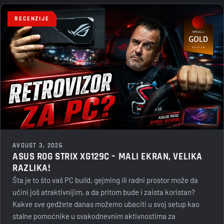
RECENZIJE
AVGUST 3, 2026
ASUS ROG STRIX XG129C – MALI EKRAN, VELIKA
RAZLIKA!
Šta je to što vaš PC build, gejming ili radni prostor može da
učini još atraktivnijim, a da pritom bude i zaista koristan?
Kakve sve gedžete danas možemo ubaciti u svoj setup kao
stalne pomoćnike u svakodnevnim aktivnostima za