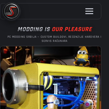
Skip
to
main
content
MODDING IS
OUR PLEASURE
PC MODDING SRBIJA — CUSTOM BUILDOVI, RECENZIJE HARDVERA I
SERVIS RAČUNARA