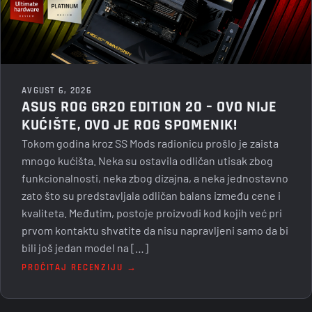
AVGUST 6, 2026
ASUS ROG GR20 EDITION 20 – OVO NIJE
KUĆIŠTE, OVO JE ROG SPOMENIK!
Tokom godina kroz SS Mods radionicu prošlo je zaista
mnogo kućišta. Neka su ostavila odličan utisak zbog
funkcionalnosti, neka zbog dizajna, a neka jednostavno
zato što su predstavljala odličan balans između cene i
kvaliteta. Međutim, postoje proizvodi kod kojih već pri
prvom kontaktu shvatite da nisu napravljeni samo da bi
bili još jedan model na […]
PROČITAJ RECENZIJU →