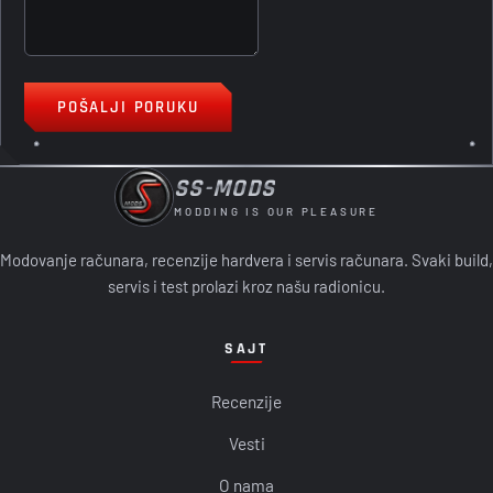
POŠALJI PORUKU
SS-MODS
MODDING IS OUR PLEASURE
Modovanje računara, recenzije hardvera i servis računara. Svaki build,
servis i test prolazi kroz našu radionicu.
SAJT
Recenzije
Vesti
O nama