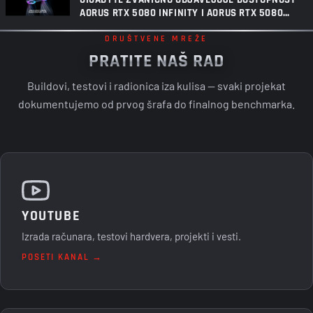
AORUS RTX 5080 INFINITY I AORUS RTX 5080
INFINITY WOOD GRAFIČKIH KARTICA
DRUŠTVENE MREŽE
PRATITE NAŠ RAD
Buildovi, testovi i radionica iza kulisa — svaki projekat
dokumentujemo od prvog šrafa do finalnog benchmarka.
YOUTUBE
Izrada računara, testovi hardvera, projekti i vesti.
POSETI KANAL →