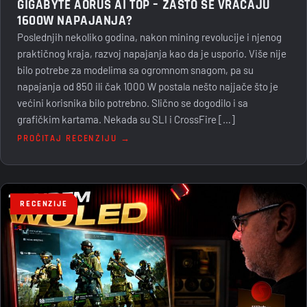
GIGABYTE AORUS AI TOP – ZAŠTO SE VRAĆAJU
1600W NAPAJANJA?
Poslednjih nekoliko godina, nakon mining revolucije i njenog
praktičnog kraja, razvoj napajanja kao da je usporio. Više nije
bilo potrebe za modelima sa ogromnom snagom, pa su
napajanja od 850 ili čak 1000 W postala nešto najjače što je
većini korisnika bilo potrebno. Slično se dogodilo i sa
grafičkim kartama. Nekada su SLI i CrossFire […]
PROČITAJ RECENZIJU →
RECENZIJE