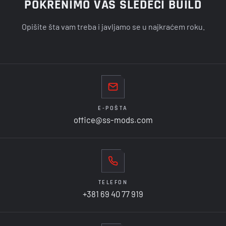
POKRENIMO VAŠ SLEDEĆI BUILD
Opišite šta vam treba i javljamo se u najkraćem roku.
E-POŠTA
office@ss-mods.com
TELEFON
+381 69 40 77 919