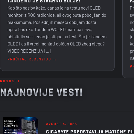
K
TANDEMU JE STVARNO BOLJE!
Pr
Kao što naslov kaže, danas je na testu novi OLED
sv
monitor iz ROG radionice, ali ovog puta poboljšan do
no
maksimuma. Poslednjih meseci dobijam dosta
sl
upita baš oko Tandem WOLED matrica i evo,
je
obistinilo se – jedan je stigao na test. Šta je Tandem
ka
OLED i da li vredi menjati običan OLED zbog njega?
pr
VIDEO RECENZIJA […]
na
PROČITAJ RECENZIJU →
P
NOVOSTI
NAJNOVIJE VESTI
AVGUST 4, 2026
GIGABYTE PREDSTAVLJA MATIČNE PL