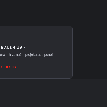
 GALERIJA
na arhiva naših projekata, u punoj
ji.
DAJ GALERIJU →