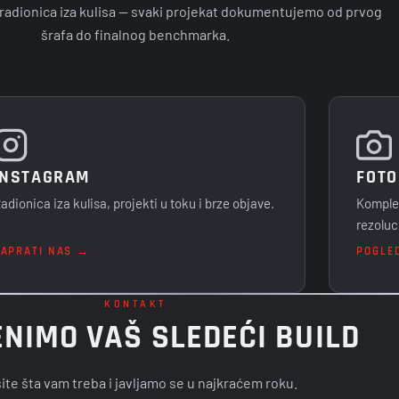
i radionica iza kulisa — svaki projekat dokumentujemo od prvog
šrafa do finalnog benchmarka.
INSTAGRAM
FOTO
adionica iza kulisa, projekti u toku i brze objave.
Komplet
rezoluci
ZAPRATI NAS →
POGLE
KONTAKT
NIMO VAŠ SLEDEĆI BUILD
ite šta vam treba i javljamo se u najkraćem roku.