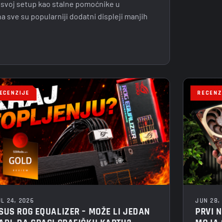
 svoj setup kao stalne pomoćnike u
sve su popularniji dodatni displeji manjih
ECENZIJE
RECENZ
L 24, 2026
JUN 28,
SUS ROG EQUALIZER – MOŽE LI JEDAN
PRVI 