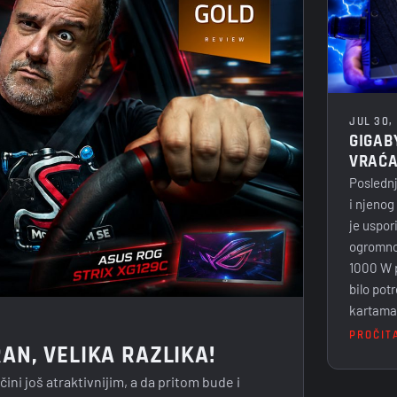
JUL 30,
GIGAB
VRAĆA
Poslednj
i njenog
je uspor
ogromno
1000 W p
bilo pot
kartama.
PROČIT
AN, VELIKA RAZLIKA!
čini još atraktivnijim, a da pritom bude i