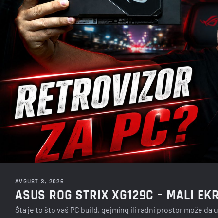
AVGUST 3, 2026
ASUS ROG STRIX XG129C – MALI EKR
Šta je to što vaš PC build, gejming ili radni prostor može da u