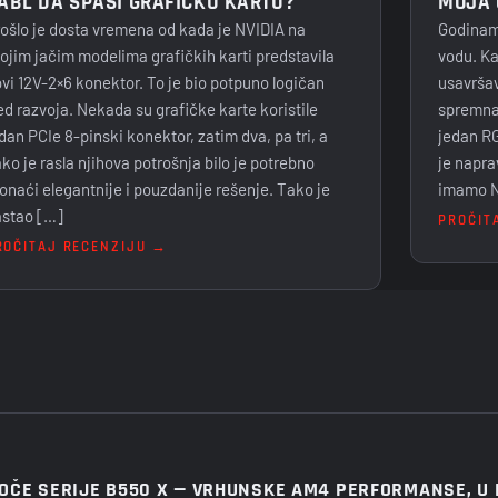
ABL DA SPASI GRAFIČKU KARTU?
MOJA 
ošlo je dosta vremena od kada je NVIDIA na
Godinama
ojim jačim modelima grafičkih karti predstavila
vodu. Ka
vi 12V-2×6 konektor. To je bio potpuno logičan
usavršav
ed razvoja. Nekada su grafičke karte koristile
spremna 
dan PCIe 8-pinski konektor, zatim dva, pa tri, a
jedan RG
ko je rasla njihova potrošnja bilo je potrebno
je napra
onaći elegantnije i pouzdanije rešenje. Tako je
imamo N
stao […]
PROČIT
ROČITAJ RECENZIJU →
OČE SERIJE B550 X — VRHUNSKE AM4 PERFORMANSE, U