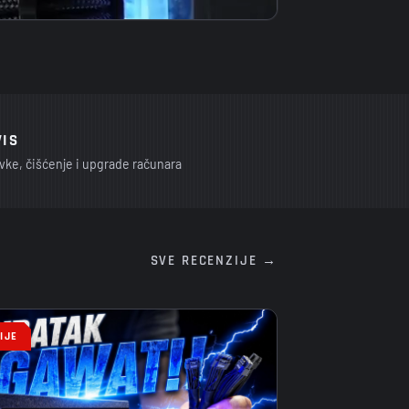
VIS
vke, čišćenje i upgrade računara
SVE RECENZIJE →
IJE