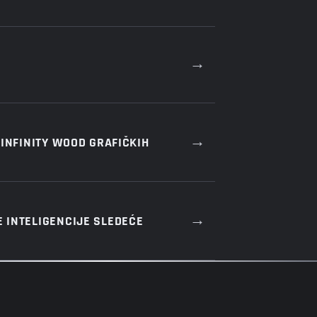
→
→
INFINITY WOOD GRAFIČKIH
→
 INTELIGENCIJE SLEDEĆE