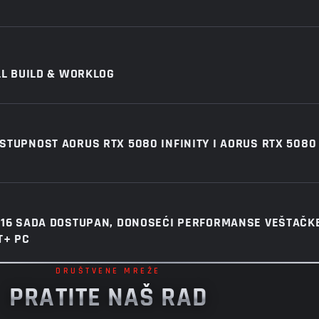
LL BUILD & WORKLOG
TUPNOST AORUS RTX 5080 INFINITY I AORUS RTX 5080 
X16 SADA DOSTUPAN, DONOSEĆI PERFORMANSE VEŠTAČKE
T+ PC
DRUŠTVENE MREŽE
PRATITE NAŠ RAD