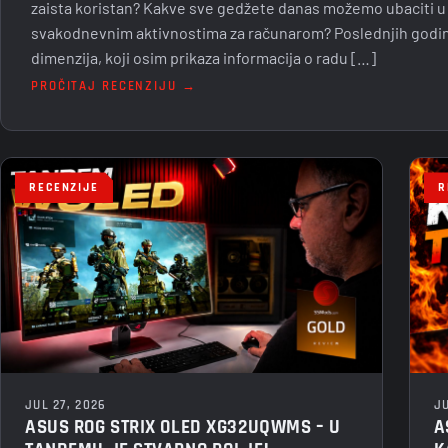
zaista koristan? Kakve sve gedžete danas možemo ubaciti u
svakodnevnim aktivnostima za računarom? Poslednjih godina 
dimenzija, koji osim prikaza informacija o radu […]
PROČITAJ RECENZIJU →
RECENZIJE
R
JU
JUL 27, 2026
A
ASUS ROG STRIX OLED XG32UQWMS – U