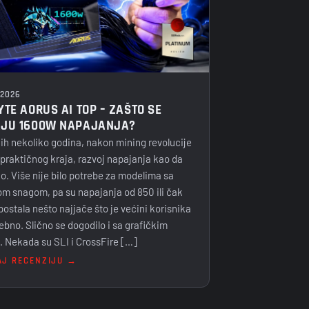
 2026
YTE AORUS AI TOP – ZAŠTO SE
JU 1600W NAPAJANJA?
ih nekoliko godina, nakon mining revolucije
 praktičnog kraja, razvoj napajanja kao da
io. Više nije bilo potrebe za modelima sa
m snagom, pa su napajanja od 850 ili čak
ostala nešto najjače što je većini korisnika
rebno. Slično se dogodilo i sa grafičkim
 Nekada su SLI i CrossFire […]
AJ RECENZIJU →