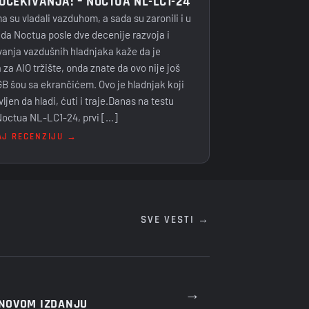
OČEKIVANJA! – NOCTUA NL-LC1-24
 su vladali vazduhom, a sada su zaronili i u
da Noctua posle dve decenije razvoja i
anja vazdušnih hladnjaka kaže da je
za AIO tržište, onda znate da ovo nije još
B šou sa ekrančićem. Ovo je hladnjak koji
vljen da hladi, ćuti i traje.Danas na testu
octua NL-LC1-24, prvi […]
AJ RECENZIJU →
SVE VESTI →
→
 NOVOM IZDANJU