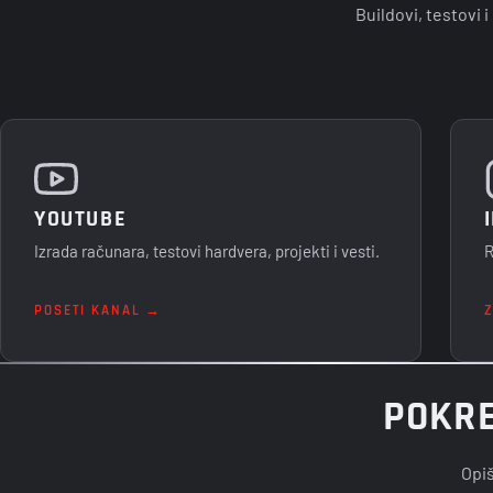
Buildovi, testovi 
YOUTUBE
Izrada računara, testovi hardvera, projekti i vesti.
R
POSETI KANAL →
POKRE
Opiš