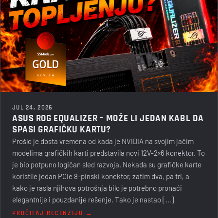
JUL 24, 2026
ASUS ROG EQUALIZER – MOŽE LI JEDAN KABL DA
SPASI GRAFIČKU KARTU?
Prošlo je dosta vremena od kada je NVIDIA na svojim jačim
modelima grafičkih karti predstavila novi 12V-2×6 konektor. To
je bio potpuno logičan sled razvoja. Nekada su grafičke karte
koristile jedan PCIe 8-pinski konektor, zatim dva, pa tri, a
kako je rasla njihova potrošnja bilo je potrebno pronaći
elegantnije i pouzdanije rešenje. Tako je nastao […]
PROČITAJ RECENZIJU →