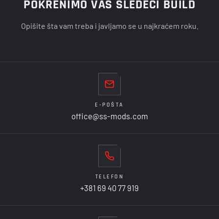
POKRENIMO VAŠ SLEDEĆI BUILD
Opišite šta vam treba i javljamo se u najkraćem roku.
E-POŠTA
office@ss-mods.com
TELEFON
+381 69 40 77 919