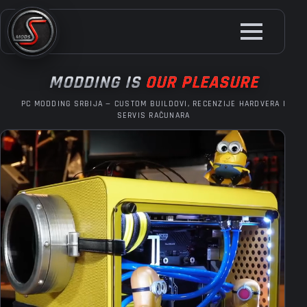
Skip
to
main
content
MODDING IS
OUR PLEASURE
PC MODDING SRBIJA — CUSTOM BUILDOVI, RECENZIJE HARDVERA I
SERVIS RAČUNARA