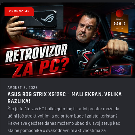
RECENZIJE
AVGUST 3, 2026
ASUS ROG STRIX XG129C – MALI EKRAN, VELIKA
RAZLIKA!
Šta je to što vaš PC build, gejming ili radni prostor može da
učini još atraktivnijim, a da pritom bude i zaista koristan?
Kakve sve gedžete danas možemo ubaciti u svoj setup kao
stalne pomoćnike u svakodnevnim aktivnostima za