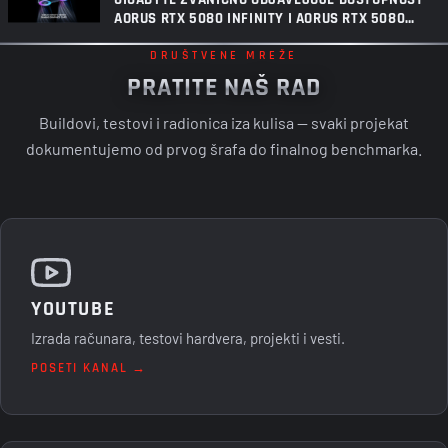
AORUS RTX 5080 INFINITY I AORUS RTX 5080
INFINITY WOOD GRAFIČKIH KARTICA
DRUŠTVENE MREŽE
PRATITE NAŠ RAD
Buildovi, testovi i radionica iza kulisa — svaki projekat
dokumentujemo od prvog šrafa do finalnog benchmarka.
YOUTUBE
Izrada računara, testovi hardvera, projekti i vesti.
POSETI KANAL →