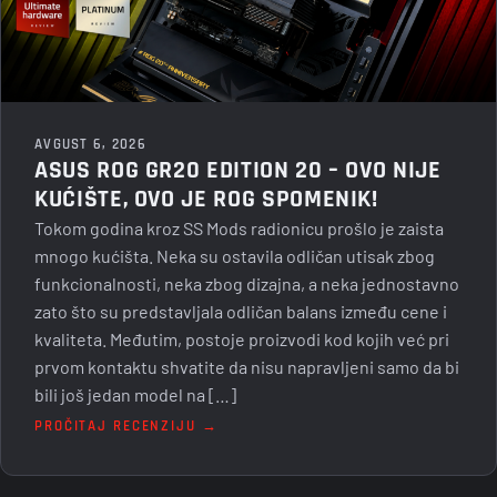
AVGUST 6, 2026
ASUS ROG GR20 EDITION 20 – OVO NIJE
KUĆIŠTE, OVO JE ROG SPOMENIK!
Tokom godina kroz SS Mods radionicu prošlo je zaista
mnogo kućišta. Neka su ostavila odličan utisak zbog
funkcionalnosti, neka zbog dizajna, a neka jednostavno
zato što su predstavljala odličan balans između cene i
kvaliteta. Međutim, postoje proizvodi kod kojih već pri
prvom kontaktu shvatite da nisu napravljeni samo da bi
bili još jedan model na […]
PROČITAJ RECENZIJU →