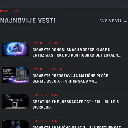
NOVOSTI
NAJNOVIJE VESTI
SVE VESTI →
AVGUST 7, 2026
GIGABYTE DONOSI SNAGU VODEĆE KLASE U
ENTUZIJASTIČKE PC KONFIGURACIJE I LOKALNU
VEŠTAČKU INTELIGENCIJU UZ AORUS P1600W
AVGUST 4, 2026
GIGABYTE PREDSTAVLJA MATIČNE PLOČE
SERIJE B550 X — VRHUNSKE AM4
PERFORMANSE, U NOVOM IZDANJU
JUN 30, 2026
CREATING THE „NESSACAFE PC“ – FULL BUILD &
WORKLOG
JUN 30, 2026
GIGABYTE ZVANIČNO OBJAVLJUJE DOSTUPNOST