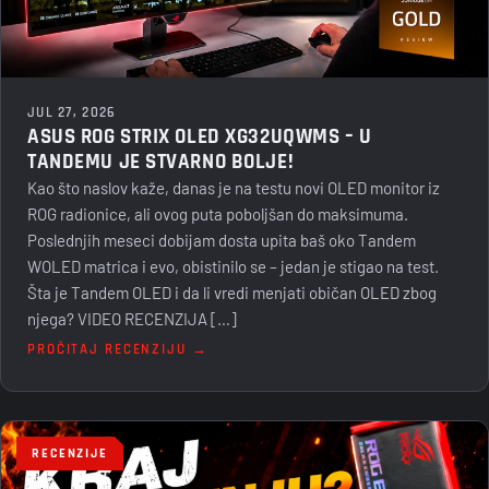
JUL 27, 2026
ASUS ROG STRIX OLED XG32UQWMS – U
TANDEMU JE STVARNO BOLJE!
Kao što naslov kaže, danas je na testu novi OLED monitor iz
ROG radionice, ali ovog puta poboljšan do maksimuma.
Poslednjih meseci dobijam dosta upita baš oko Tandem
WOLED matrica i evo, obistinilo se – jedan je stigao na test.
Šta je Tandem OLED i da li vredi menjati običan OLED zbog
njega? VIDEO RECENZIJA […]
PROČITAJ RECENZIJU →
RECENZIJE