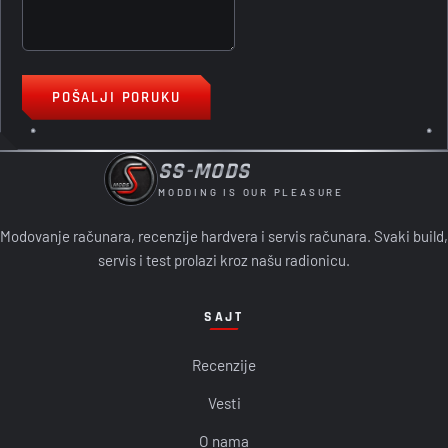
POŠALJI PORUKU
SS-MODS
MODDING IS OUR PLEASURE
Modovanje računara, recenzije hardvera i servis računara. Svaki build,
servis i test prolazi kroz našu radionicu.
SAJT
Recenzije
Vesti
O nama