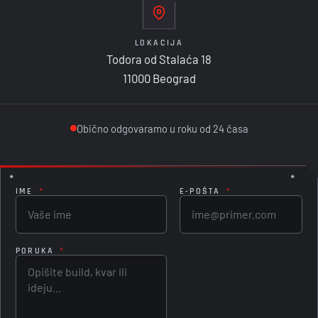
LOKACIJA
Todora od Stalaća 18
11000 Beograd
Obično odgovaramo u roku od 24 časa
IME
*
E-POŠTA
*
PORUKA
*