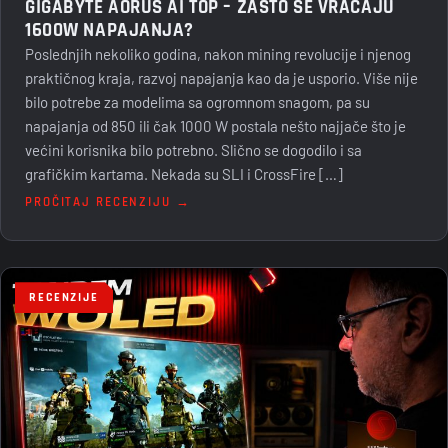
GIGABYTE AORUS AI TOP – ZAŠTO SE VRAĆAJU
1600W NAPAJANJA?
Poslednjih nekoliko godina, nakon mining revolucije i njenog
praktičnog kraja, razvoj napajanja kao da je usporio. Više nije
bilo potrebe za modelima sa ogromnom snagom, pa su
napajanja od 850 ili čak 1000 W postala nešto najjače što je
većini korisnika bilo potrebno. Slično se dogodilo i sa
grafičkim kartama. Nekada su SLI i CrossFire […]
PROČITAJ RECENZIJU →
RECENZIJE