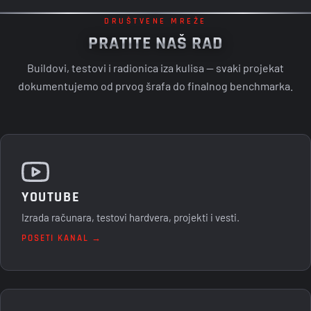
INTELIGENCIJE SLEDEĆE GENERACIJE U ULTRA-
TANAK COPILOT+ PC
DRUŠTVENE MREŽE
PRATITE NAŠ RAD
Buildovi, testovi i radionica iza kulisa — svaki projekat
dokumentujemo od prvog šrafa do finalnog benchmarka.
YOUTUBE
Izrada računara, testovi hardvera, projekti i vesti.
POSETI KANAL →