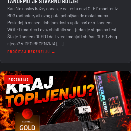
TANDEMU JE STVARNO BOLJE!
Kao što naslov kaže, danas je na testu novi OLED monitor iz
ROG radionice, ali ovog puta poboljšan do maksimuma.
Poslednjih meseci dobijam dosta upita baš oko Tandem
WOLED matrica i evo, obistinilo se – jedan je stigao na test.
Šta je Tandem OLED i da li vredi menjati običan OLED zbog
njega? VIDEO RECENZIJA […]
PROČITAJ RECENZIJU →
RECENZIJE