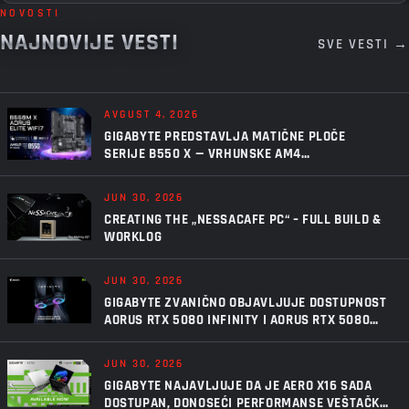
NOVOSTI
NAJNOVIJE VESTI
SVE VESTI →
AVGUST 4, 2026
GIGABYTE PREDSTAVLJA MATIČNE PLOČE
SERIJE B550 X — VRHUNSKE AM4
PERFORMANSE, U NOVOM IZDANJU
JUN 30, 2026
CREATING THE „NESSACAFE PC“ – FULL BUILD &
WORKLOG
JUN 30, 2026
GIGABYTE ZVANIČNO OBJAVLJUJE DOSTUPNOST
AORUS RTX 5080 INFINITY I AORUS RTX 5080
INFINITY WOOD GRAFIČKIH KARTICA
JUN 30, 2026
GIGABYTE NAJAVLJUJE DA JE AERO X16 SADA
DOSTUPAN, DONOSEĆI PERFORMANSE VEŠTAČKE