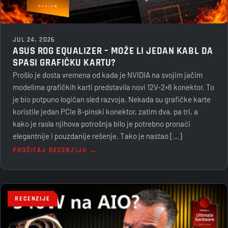
JUL 24, 2026
ASUS ROG EQUALIZER – MOŽE LI JEDAN KABL DA
SPASI GRAFIČKU KARTU?
Prošlo je dosta vremena od kada je NVIDIA na svojim jačim
modelima grafičkih karti predstavila novi 12V-2×6 konektor. To
je bio potpuno logičan sled razvoja. Nekada su grafičke karte
koristile jedan PCIe 8-pinski konektor, zatim dva, pa tri, a
kako je rasla njihova potrošnja bilo je potrebno pronaći
elegantnije i pouzdanije rešenje. Tako je nastao […]
PROČITAJ RECENZIJU →
RECENZIJE