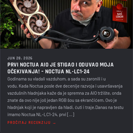
JUN 28, 2026
PRVI NOCTUA AIO JE STIGAO I ODUVAO MOJA
OČEKIVANJA! – NOCTUA NL-LC1-24
Godinama su vladali vazduhom, a sada su zaronili i u
vodu. Kada Noctua posle dve decenije razvoja i usavršavanja
vazdušnih hladnjaka kaže da je spremna za AIO tržište, onda
znate da ovo nije još jedan RGB šou sa ekrančićem. Ovo je
hladnjak koji je napravljen da hladi, ćuti i traje.Danas na testu
imamo Noctua NL-LC1-24, prvi […]
PROČITAJ RECENZIJU →