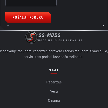
POŠALJI PORUKU
SS-MODS
MODDING IS OUR PLEASURE
Modovanje računara, recenzije hardvera i servis računara. Svaki build,
servis i test prolazi kroz našu radionicu.
SAJT
Recenzije
Vesti
O nama