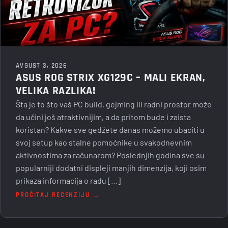
AVGUST 3, 2026
ASUS ROG STRIX XG129C – MALI EKRAN,
VELIKA RAZLIKA!
Šta je to što vaš PC build, gejming ili radni prostor može
da učini još atraktivnijim, a da pritom bude i zaista
koristan? Kakve sve gedžete danas možemo ubaciti u
svoj setup kao stalne pomoćnike u svakodnevnim
aktivnostima za računarom? Poslednjih godina sve su
popularniji dodatni displeji manjih dimenzija, koji osim
prikaza informacija o radu […]
PROČITAJ RECENZIJU →