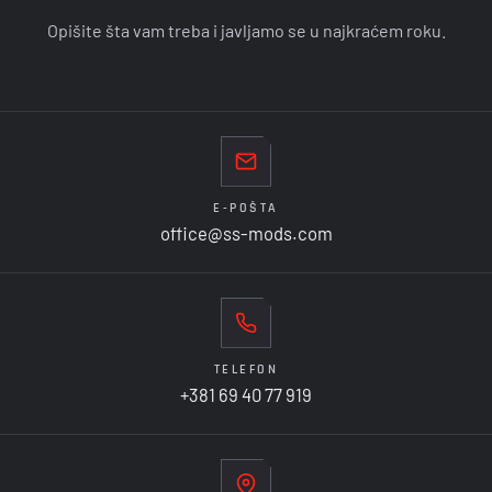
Opišite šta vam treba i javljamo se u najkraćem roku.
E-POŠTA
office@ss-mods.com
TELEFON
+381 69 40 77 919