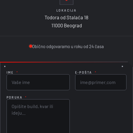
LOKACIJA
Todora od Stalaća 18
11000 Beograd
Obično odgovaramo u roku od 24 časa
IME
*
E-POŠTA
*
PORUKA
*