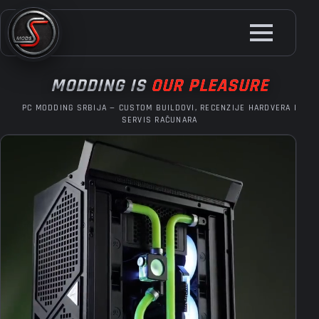
Skip
to
main
content
MODDING IS
OUR PLEASURE
PC MODDING SRBIJA — CUSTOM BUILDOVI, RECENZIJE HARDVERA I
SERVIS RAČUNARA