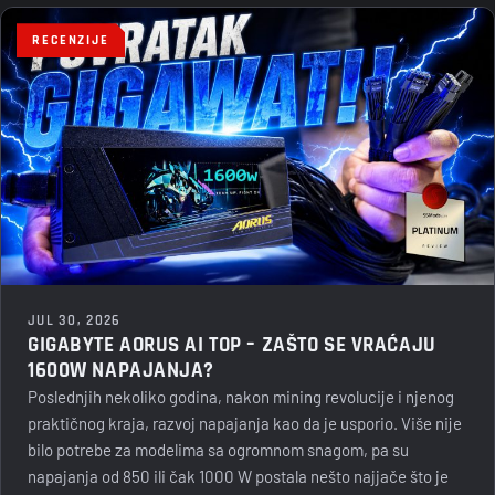
RECENZIJE
JUL 30, 2026
GIGABYTE AORUS AI TOP – ZAŠTO SE VRAĆAJU
1600W NAPAJANJA?
Poslednjih nekoliko godina, nakon mining revolucije i njenog
praktičnog kraja, razvoj napajanja kao da je usporio. Više nije
bilo potrebe za modelima sa ogromnom snagom, pa su
napajanja od 850 ili čak 1000 W postala nešto najjače što je